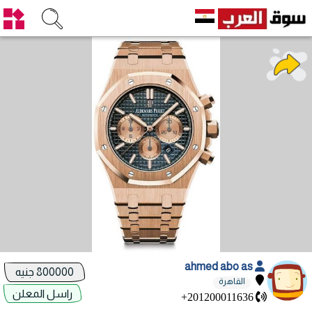
ahmed abo as
800000 جنيه
القاهرة
راسل المعلن
+201200011636