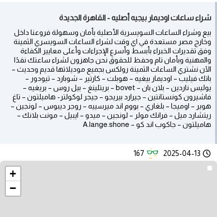
شراء ساعات اوديمار بيجيه أصليه - القاهرة الجديدة
بيع وشراء الساعات السويسرية الأصلية بأمان وسهولة فروعنا داخل
وخارج مصر مستعدة في اي وقت لشراء الساعات السويسري الثمينة
وفق تقديرات الخبراء بأبسط وأسرع الإجراءات وأعلى معايير الكفاءة
والمهنية وبأمان تام وحفظ للحقوق نحن جاهزون لشراء ساعتك نقدًا
الآن نشتري الساعات الثمينة رولكس بجميع موديلاتها قديم وحديث –
باتك فيليب – اوديمار بيغيه – هوبلت – كارتير – شوبارد – تيودور –
يوليس ناردين – بلان بان – bovet – بريتلينغ – بيل روس – بريغيه –
فاشيرون كونستانتين – جيرارد بيريجو – جيجر لوكولتر- هاميلتون – تاغ
هوير – اوميجا – بلغاري – بووم اند ميرسييه – روجر ديبوس – لونجين –
ريتشارد ميل – فرانك مولر – لونجين – ميدو – ايبيل – مونت بلانك –
هاميلتون – جاكوب اند كو – A.lange.shone
167
2025-04-13
+
−