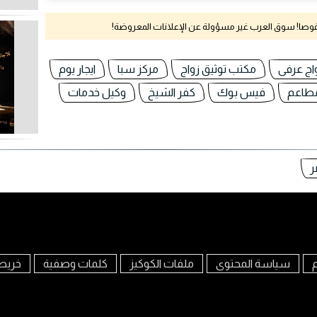
نقوصا! سوق العرب غير مسؤولة عن الإعلانات المعروضة!
اج عرفى
مكتب توثيق زواج
مركز سبا
ايجار يوم
مطاعم
فيس بوك
كفر الشيخ
وكيل خدمات
ر
م
سياسة المحتوى
ملفات الكوكيز
كلمات وصفية
خريط