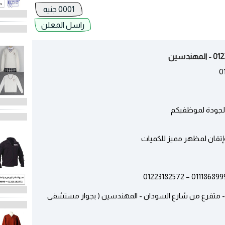
0001 جنيه
راسل المعلن
الجودة لموظفيكم
إتقان لمظهر مميز للكميات
لدين الحمامصى - متفرع من شارع السودان - المهندسين ( بجوار مستشفى