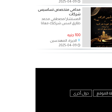
2025-04-09
محامي متخصص تساسيس
شركات
المستشار/مصطفي محمد
طارق اسس شركتك معانا
انت في امان في مصر مع
مستشارك القانوني للمحاماه
100 جنيه
الجيزة، المهندسين
2025-04-09
ة الموقع
دول أخرى