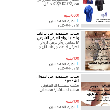
مصر01223182572 احتفل
بتخرج طلابك بأرواب وكابات
مصنعة بجودة عالمية من
0001 جنيه
الجيزة، المهندسين
2025-04-09
محامي متخصص في اجراءات
وانهاء الزواج العرفي الشرعي
1#محامي زواج عرفي الزواج
العرفي لانهاء اجراءات الزواج
العرفي بكل هدوء هو زواج
شرعي و قانوني لا
100 جنيه
الجيزة، المهندسين
2025-04-09
محامي متخصص في الاحوال
الشخصية
مكتب مستشارك القانوني
مكتب المستشار/ مصطفي
محمد طارق : محامي
متخصص في قضايا الاسره : -
100 جنيه
الخلع -
الجيزة، المهندسين