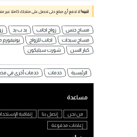
تنبيه!
لا تدفع أي مبلغ حتى تحصل على منتجك كاملا غير م
مساج جنس
زواج اجانب
يد ب يد
زو
مساج سيدات
اجانب للزواج
يونيفورم 
كبار السن
شورت سيليكون
الرئيسية
خدمات
خدمات أخرى في مص
مساعدة
من نحن
إتصل بنا
إتفاقية الإستخدا
إعلانات مدفوعة