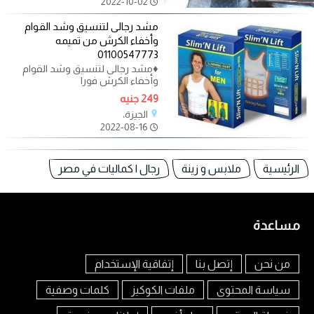
2022-10-02
مشد رجالى لتنسيق وشد القوام
وأخفاء الكرش من تميمه
01100547773
♦️مشد رجالى لتنسيق وشد القوام
وأخفاء الكرش فورا
249 جنيه
الجيزة،
2022-08-16
الرئيسية
ملابس و زينة
رجال | كماليات في مصر
مساعدة
من نحن
إتصل بنا
إتفاقية الإستخدام
سياسة المحتوى
ملفات الكوكيز
كلمات وصفية