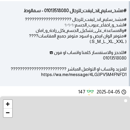
#مشد_سليم_اند_ليفت_للرجال 01013518080 - سمالوط
#مشد_سليم_اند_ليفت_للرجال ????????????????????
#لشد_و_اخفاء_عيوب_الجسم✨✨✨
#والمساعدة_على_تشكيل_الجسم_بكل_راحة_و_امان
#متوفر الوان ابيض و اسود متوفر جميع المقاسات????
( S._M._L._XL._XXL.)
#للحجز والاستفسار كلمنا واتساب او فون ☎️
01013518080
للمزيد واتساب او التواصل المباشر ????????????????????????
https://wa.me/message/4LG3PV5M4FNFD1
147
2025-04-05
+
−