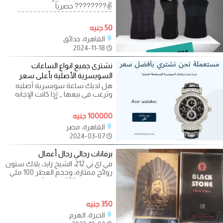
✌????????️ حصرياً
????????????????????????
⚡مشد رجالي لشد ترهلات الجسم من
50 جنيه
تميمة ????????
القاهرة، حدائق
2024-11-18
نشترى جميع انواع الساعات
السويسرية الأصلية بأعلى سعر
هل لديك ساعة سويسرية أصليه
وترغب فى بيعها ,, إذا كانت الإجابه
بنعم فنحن هنا من أجل مساعدتك
فى بيع
100000 جنيه
القاهرة، مصر
2024-03-07
برفانات رجالي رجال أعمال
في اي بي 212، الشيخ زايد، بلاك ستون
روائح ممتازة، وحجم العطر 100 ملي
سعر العلبة 350 ج ونهائي،
ومستوردة
350 جنيه
الجيزة، الهرم