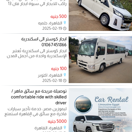
راكب للايجار الي سيوة ايجار فان 13
راكب الي بورسعيد ايجار هايس
500 جنيه
القاهرة، حلميه
2025-02-19
ايجار كوستر الى اسكندرية
01067451866
ايجار كوستر الى اسكندرية تُعتبر
الإسكندرية واحدة من أجمل المدن
الساحلية في مصر، حيث تجمع بين
100 جنيه
القاهرة، اكتوبر
2025-02-18
توصيلة مريحة مع سائق ماهر /
comfortable ride with skilled
driver
ليموزين مصر: خدمة تأجير سيارات
فاخرة مع سائق في القاهرة استمتع
بتجربة تنقل مريحة وآمنة في القاهرة
5000 جنيه
القاهرة، القاهرة