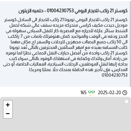
كوستر 21 راكب للايجار اليومي 01004230753 - حلميه الزيتون
كوستر 21 راكب للايجار اليومي تويوتا 21 راكب للايجار الي الساحل كوستر
موديل حيدث مكيف كراسي متحركه مريحه سقف عالي شبكه لحمل
الشنط ستائر عازلة للحراره مع المصرية كار للنقل السياحي سهولة في
الحجز ودقه في الوقت والمواعيد كمان هتوفرلك باصات من 7 راككب
الي 50 راكب جميع البصاات مجهزين للرحلات والسفر اي مكان مهما
كانت المسافه بعيده مع امهر السائقين المحترفين بالتالى تُعد تويوتا
كوستر 21 راكب واحدة من أفضل خيارات النقل الجماعي نظرًا لما توفره
من راحة، أمان،وللذك وكفاءة في استهلاك الوقود.بالتالى سواء كنت
بحاجة إليها لنقل الموظفين، الرحلات السياحية، الفعاليات الخاصة، أو حتى
المدارس، فإن تأجير هذه الحافلة يمنحك حلاً عمليًا ومريحًا.
01004230753
165
2025-02-20
+
−