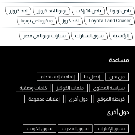
باص تويوتا
باص 14 راكب
تويوتا لاند كروزر
لاند كروزر
Toyota Land Cruiser
لاند كروز
ميكروباص تويوتا
الرئيسية
سوق السيارات
سيارات تويوتا في مصر
مساعدة
من نحن
إتصل بنا
إتفاقية الإستخدام
سياسة المحتوى
ملفات الكوكيز
كلمات وصفية
خريطة الموقع
دول أخرى
إعلانات مدفوعة
دول أخرى
سوق الإمارات
سوق المغرب
سوق الكويت