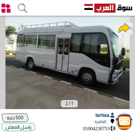
2
/
1
lamiaa
500 جنيه
القاهرة
راسل المعلن
01004230753