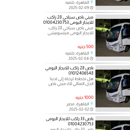
القاهرة، حلميه
2025-02-09
ميني باص سياحي 28 راكب
للايجار اليومى 01004230753
ميني باص سياحي 28 راكب
للايجار اليومى ميتسوبيشي
موديل حيدث مكيف كراسي
متحركه مريحه سقف عالى
500 جنيه
خزنة
القاهرة، حلميه
2025-02-04
باص 28 راكب للايجار اليومي
01012406548
هل تخطط لرحلة إلى لدينا
الحل المثالي لك ميني باص
للإيجار بافضل سعر و موديل
حديث وسقف عالي راحة
1000 جنيه
القاهرة، مصر
2025-02-02
باص 33 راكب للايجار اليومى
01004230753
باص 33 راكب للايجار اليومى