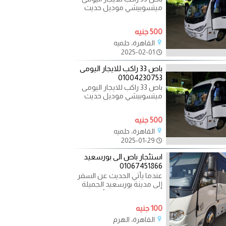
ميتسوبيشي موديل حديث
مكيف كراسي متحركه مريحه
سقف عالى خزنة للشنط
500 جنيه
ستائر
القاهرة، حلميه
2025-02-01
باص 33 راكب للايجار اليومى
01004230753
باص 33 راكب للايجار اليومى
ميتسوبيشي موديل حديث
مكيف كراسي متحركه مريحه
سقف عالى خزنة للشنط
500 جنيه
ستائر
القاهرة، حلميه
2025-01-29
استئجار باص الى بورسعيد
01067451866
عندما يأتي الحديث عن السفر
إلى مدينة بورسعيد الجميلة
في مصر، يعتبر استئجار ميني
باص واحد من أفضل
100 جنيه
القاهرة، الهرم