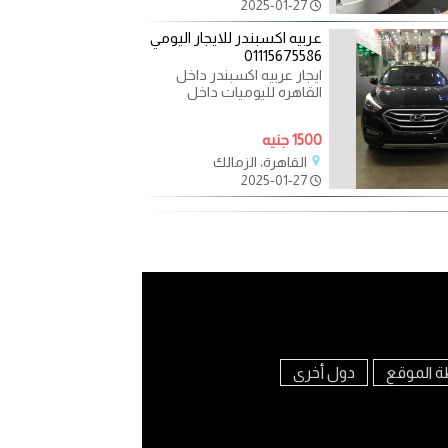
2025-01-27
عربيه اكسبندر للايجار اليومي
01115675586
ايجار عربيه اكسبندر داخل
القاهره لليوميات داخل
القاهره باقل الاسعار لتوصيل
المطار ولزياره
1500 جنيه
القاهرة، الزمالك
2025-01-27
ة الموقع
دول أخرى