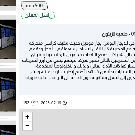
500 جنيه
راسل المعلن
باص سياحي للايجار اليومى ايجار موديل حديث مكيف كراسي متحركه
ه مع المصرية كار للنقل السياحي سهولة في الحجز ودقه في
الوقت والمواعيد كمان هتوفرلك باصات من 7 راكب الي 50 راكب جميع الباصات مجهزين للرحلات والسفر اى
ن المحترفين بالتالى تعتبر شركة ميتسوبيشي من أبرز الشركات
اتها ذات الأداء العالي، ولذلك والتكنولوجيا المتقدمة،
جير السيارات بدلاً من شرائها، أصبح إيجار سيارات ميتسوبيشي
يسعون إلى التنقل بسهولة دون الحاجة إلى التزامات مالية طويلة
182
2025-02-16
+
−