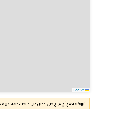
Leaflet
تنبيه!
لا تدفع أي مبلغ حتى تحصل على منتجك كاملا غير م