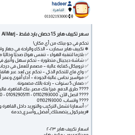
hadeer
القاهرة
01102193000
سعر تكييف هاير 1.5 حصان بارد فقط - Al Marj
تحكم في جو بيتك من أي مكان!
❄ تكييف هاير سمارت – الذكاء والراحة في جهاز واح
✅ بلازما لتنقية الهواء – تنفس هواءً صحيًا وخاليًا
✅ شاشة ديجيتال متطورة – تحكم سهل وأنيق في د
✅ تروبيكال كفاءة عالية – مصمم للعمل في درجات ال
✅ واي فاي للتحكم الذكي – تحكم عن بُعد عبر هات
✅ مواسير نحاس عالية الجودة – أداء أقوى وعمر 
✅ ضمان 5 سنوات – راحة بالك مضمونة.
???? طرق الدفع: فيزا بنك مصر، بنك القاهرة، فال
???? اتصل الآن: 01102193000 - 01092905111 - 01102196000 - 01275344430
???? واتساب: 01102193000
✅ أسعارنا تشمل التركيب والتوريد داخل القاهرة وا
#ريفركول_يتضمنلك_أفضل_وأسرع_خدمة
اسعار تكييف هاير ٢٠٢٣
مميزاتوعيوب مكيف هاير