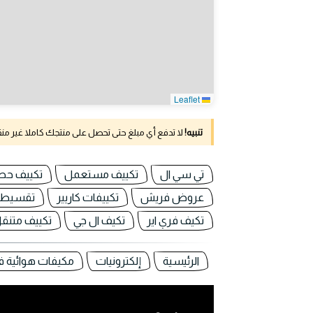
Leaflet
تنبيه!
لا تدفع أي مبلغ حتى تحصل على منتجك كاملا غير م
تي سي ال
تكييف مستعمل
تكييف حصا
عروض فريش
تكييفات كاريير
تقسيط 
تكيف فري اير
تكيف ال جي
تكييف متنقل
الرئيسية
إلكترونيات
مكيفات هوائية 