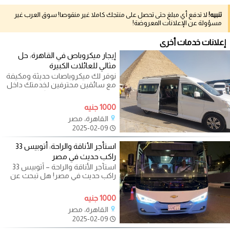
تنبيه!
لا تدفع أي مبلغ حتى تحصل على منتجك كاملا غير منقوصا! سوق العرب غير
مسؤولة عن الإعلانات المعروضة!
إعلانات خدمات أخرى
إيجار ميكروباص في القاهرة: حل
مثالي للعائلات الكبيرة
نوفر لك ميكروباصات حديثة ومكيفة
مع سائقين محترفين لخدمتك داخل
القاهرة وخارجها. سواء كنت تخطط
1000 جنيه
القاهرة، مصر
2025-02-09
استأجر الأناقة والراحة: أتوبيس 33
راكب حديث في مصر
استأجر الأناقة والراحة – أتوبيس 33
راكب حديث في مصر! هل تبحث عن
وسيلة نقل مريحة وفاخرة لرحلتك
1000 جنيه
القاهرة، مصر
2025-02-09