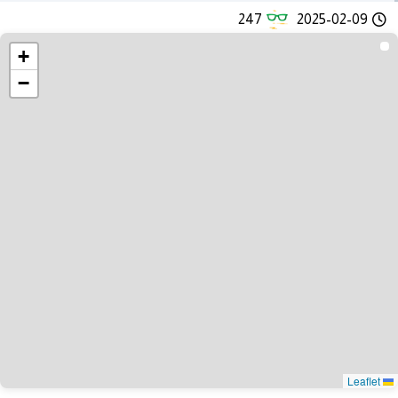
247
2025-02-09
+
−
Leaflet