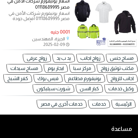
اسعار يونيفورم شركات الأمن في
مصر 01118689995
اسعار يونيفورم شركات الأمن في
مصر 01118689995 أفضل جودة
وتصميم لليونيفورم الأمني المناسب
لكل
0001 جنيه
الجيزة، المهندسين
2025-02-09
مساج جنس
زواج اجانب
يد ب يد
زواج عرفى
مكتب توثيق زواج
مركز سبا
ايجار يوم
مساج سيدات
اجانب للزواج
يونيفورم مطاعم
فيس بوك
كفر الشيخ
وكيل خدمات
كبار السن
شورت سيليكون
الرئيسية
خدمات
خدمات أخرى في مصر
مساعدة