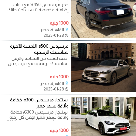
حجز مرسيدس S450 مع باقات
إضافية مخصصة تناسب احتياجاتك
استمتع بتجربة تنقل فاخرة مع
مرسيدس S450
1000 جنيه
القاهرة، مصر
2025-01-28
مرسيدس s500: اللمسة الأخيرة
لمناسبتك الرسمية
أضف لمسة من الفخامة والرقي
لمناسبتك الرسمية مع مرسيدس
S500. تتميز السيارة بتصميمها الفاخر
1000 جنيه
القاهرة، مصر
2025-01-28
استئجار مرسيدس c300: فخامة
وأناقة بسعر مميز
استئجار مرسيدس C300: فخامة
وأناقة بسعر مميز اجعل كل رحلة
تجربة لا تُنسى مع مرسيدس C300
التي تجمع بين
1000 جنيه