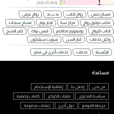
2025-01-28
مساج جنس
زواج اجانب
يد ب يد
زواج عرفى
مكتب توثيق زواج
مركز سبا
ايجار يوم
مساج سيدات
اجانب للزواج
يونيفورم مطاعم
فيس بوك
كفر الشيخ
وكيل خدمات
كبار السن
شورت سيليكون
الرئيسية
خدمات
خدمات أخرى في مصر
مساعدة
من نحن
إتصل بنا
إتفاقية الإستخدام
سياسة المحتوى
ملفات الكوكيز
كلمات وصفية
خريطة الموقع
دول أخرى
إعلانات مدفوعة