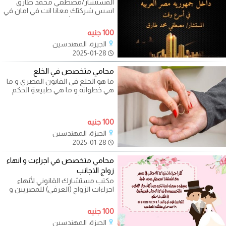
المستشار/مصطفي محمد طارق
اسس شركتك معانا انت في امان في
مصر مع مستشارك القانوني
للمحاماه
100 جنيه
الجيزة، المهندسين
2025-01-28
محامي متخصص في الخلع
ما هو الخلع في القانون المصري و ما
هي خطواته و ما هي طبيعةِ الحكم
الذي يصدر لكل من المسلمه و
100 جنيه
الجيزة، المهندسين
2025-01-28
محامي متخصص في اجراءت و انهاء
زواج الاجانب
مكتب مستشارك القانوني لأنهاء
اجراءات الزواج (العرفي) للمصريين و
للاجانب داخل و خارج جمهوريه مصر
100 جنيه
الجيزة، المهندسين