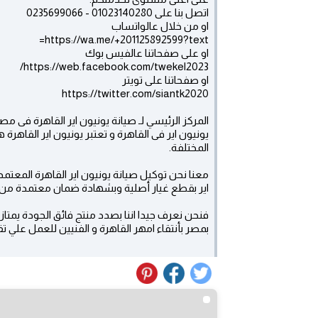
اتصل بنا على 01023140280 - 0235699066
او من خلال عالواتساب
https://wa.me/+201125892599?text=
او على صفحاتنا عالفيس بوك
https://web.facebook.com/twekel2023/
او صفحاتنا على تويتر
https://twitter.com/siantk2020
المركز الرئيسي لـ صيانة يونيون اير القاهرة فى م
يونيون اير فى القاهرة و تعتبر يونيون اير القاهرة 
المختلفة.
معنا نحن توكيل صيانة يونيون اير القاهرة المعتم
اير بقطع غيار أصلية وبشهادة ضمان معتمدة من مر
فنحن نعرف جيدا اننا بصدد منتج فائق الجودة يمتاز ب
بمصر بأنتقاء امهر القاهرة و الفنيين للعمل علي تق