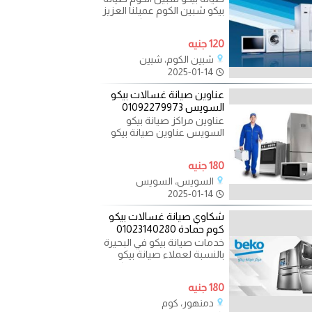
بيكو شبين الكوم عميلنا العزيز
تواصل فقط مع مراكز صيانة
بيكو لتتمكن
120 جنيه
شبين الكوم، شبين
2025-01-14
عناوين صيانة غسالات بيكو
السويس 01092279973
عناوين مراكز صيانة بيكو
السويس عناوين صيانة بيكو
السويس استمتع بالتعامل
مع اكبر فريق من الفنيين
180 جنيه
السويس، السويس
2025-01-14
شكاوي صيانة غسالات بيكو
كوم حمادة 01023140280
خدمات صيانة بيكو في البحيرة
بالنسبة لعملاء صيانة بيكو
مصر في مصر، يقدم المركز
الرئيسي لصيانة
180 جنيه
دمنهور، كوم