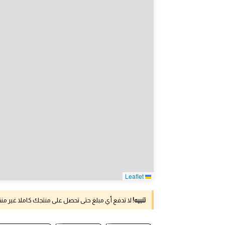
Leaflet
تنبيه!
لا تدفع أي مبلغ حتى تحصل على منتجك كاملا غير م