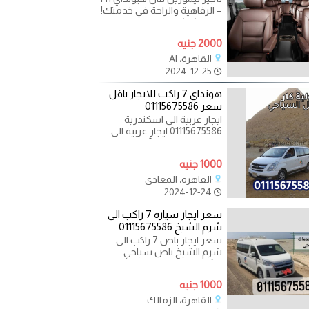
– الرفاهية والراحة في خدمتك!
تقدم شركة ليموزين نصار
خدمة تأجير
2000 جنيه
القاهرة، Al
2024-12-25
هونداي 7 راكب للايجار باقل
سعر 01115675586
ايجار عربية الى اسكندرية
01115675586 ايجار عربية الى
اسكندرية عندما يأتي الحديث
عن السفر إلى مدينة
1000 جنيه
القاهرة، المعادي
2024-12-24
سعر ايجار سياره 7 راكب الى
شرم الشيخ 01115675586
سعر ايجار باص 7 راكب الى
شرم الشيخ باص سياحي
عائلي بامتياز صالون فاخر
وكراسي دواره وستائر عازله
1000 جنيه
القاهرة، الزمالك