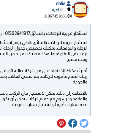
dalia
القاهرة
01067451866
استئجار عربيه للرحلات بالسائق01503641917 - روكسي
استئجار عربيه للرحلات بالسائق بالتالي يوفر است
الرحلة والتوقفات. يمكنك تخصيص جدول الرحلة الخ
ترغب في البقاء فيها. هذا يعطيك المزيد من الس
وقت قصير.
أخيراً، يمكنك الاعتماد على فان الركاب بالسائق م
رحلة آمنة ومأمونة للركاب. يتم فحص الفانات بان
والجودة.
بالإضافة إلى ذلك، يمكن لاستئجار فان الركاب بالس
والوقود والرسوم مع جميع الركاب، يمكن أن يكون 
عدة سيارات أجرة أو استئجار سيارات فردية.