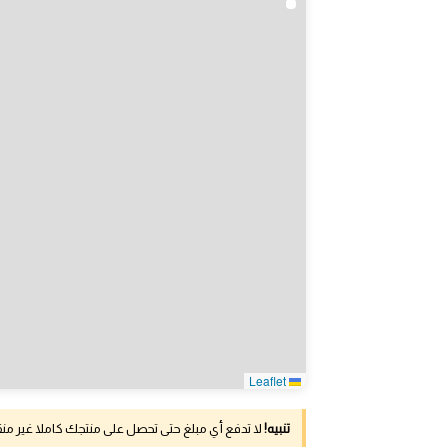
Leaflet
تنبيه!
لا تدفع أي مبلغ حتى تحصل على منتجك كاملا غير م