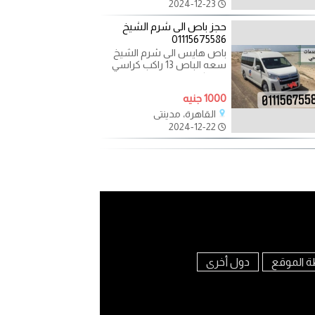
2024-12-23
حجز باص الى شرم الشيخ
01115675586
باص هايس الى شرم الشيخ
سعه الباص 13 راكب كراسي
متحركه سقف عالي الباص
محاط بستائر عازله للحراره
1000 جنيه
القاهرة، مدينتي
2024-12-22
ة الموقع
دول أخرى