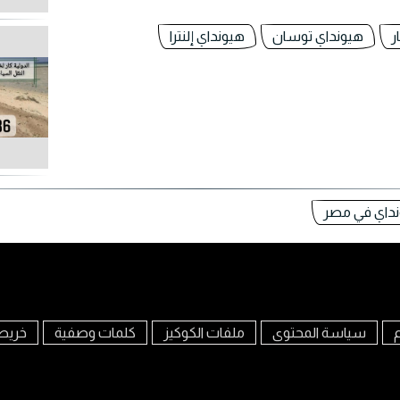
ر
هيونداي توسان
هيونداي إلنترا
نداي في مصر
م
سياسة المحتوى
ملفات الكوكيز
كلمات وصفية
خريط