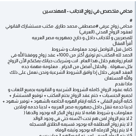
محامي متخصص في زواج الاجانب - المهندسين
#
محامي زواج عرفي #مصطفي محمد طارق. مكتب مستشارك القانوني
لعقود الزواج المدني (العرفي)
للمصريين و للاجانب داخل و خارج جمهوريه مصر العربيه
أقرأ المقال
كامل قبل التواصل توجد معلومات و شروط
الحمد لله المكتب تم توثيق أكثر من 1000+ عقد زواج ووفقنا الله فى
اتمام زواجهم خلال هذا العام.. انت وشريكت حياتك يمكنكم الأن الزواج
بكل سهولة .. والحلال أفضل من الحرام .. معلومة مهمة جده
العقد العرفى حلال إذا وافق الشروط الشرعية ونحن نعمل على ذلك
والله المستعان
ماذا نقدم
كتابه عقود الزواج كامله الشروط الشرعيه و القانونيه بجميع اللغات و
لجميع الجنسيات + ختم عقد الزواج بختم المكتب + توقيع المستشار +
كتابه الرقم النقابي + كتابه ارقام الهويه الخاصه بالشهود + توفير شهود +
لدينا خدمه تنقل داخل جمهوريه مصر العربيه + لدينا خدمه اونلاين
معلومات و شروط هامه لا يتم زواج البكر اله بوجود والدها (
2 لا يتم الزواج لمن هم تحت 21سنه حتي في وجود الوالد
3 لا يتم زواج المطلقه اله بوجود قسيمه الطلاق المسجله
4 لا يتم زواج الارمله اله بوجود وثيقه الوفاه
5 لا يتم الزواج العرفي لمن تم انفصالهم 3 مرات رسمي