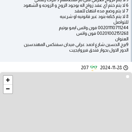
6 لا يتم ختم اي عقد زواج اله بوجود الزوج و الزوجه و الشهود
7 لا يتم وضع مده انتهاء للعقد
8 لا يتم كتابه بنود غير قانونيه او شرعيه
للتواصل
00201110711244 فون واتس ايمو بوتيم
00201002151268 فون واتس
العنوان
9برج الحسين شارع احمد عرابي ميدان سفنكس المهندسين
الدور الاول بجوار فندق فيروايجيت
207
2024-11-28
+
−