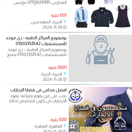
المدارس 01118689995 ملابس
موحدة للمدارس بألوان وأنماط
متنوعة
001 جنيه
الجيزة، المهندسين
2024-11-28
يونيفورم المراكز الطبيه - زى موحد
للمستشفيات 01003358542
يونيفورم المراكز الطبيه - زى موحد
للمستشفيات 01003358542 نصنع
جميع موديلات اليونيفورم الطبي
0001 جنيه
الجيزة، الجيزة
2024-11-28
افضل محامي في قضايا اليجارات
يجب على من يقوم بصياغة عقود
الايجارات ان يكون متخصص لذلك
خصصنا فريق من محاماه المكتب
ليقوموا فى
500 جنيه
القاهرة، القاهرة
2024-11-28