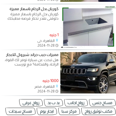
كوريان بدل الرخام باسعار مميزة
كوريان بدل الرخام باسعار مميزة
دلوقتى تقدر تختار قرصه مطبخك
على ذوقك بالالوان المميزة للكوريان
1 جنيه
القاهرة، حي
2024-11-28
مميزات جيب جراند شيروكي للايجار
هل تبحث عن سيارة توفر لك القوة،
الراحة، والفخامة؟ مع تورست
ليموزين، يمكنك استئجار جيب جراند
1000 جنيه
القاهرة، مصر
2024-11-28
مساج جنس
زواج اجانب
يد ب يد
زواج عرفى
مكتب توثيق زواج
مركز سبا
ايجار يوم
مساج سيدات