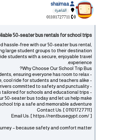
shaimaa
القاهرة
01101727711
safe & reliable 50-seater bus rentals for school trips
nd hassle-free with our 50-seater bus rental,
ng large student groups to their destination.
de students with a secure, enjoyable travel
experience.
Why Choose Our School Trip Bus?
- Spacious & Comfortable: Seating capacity for 50 students, ensuring everyone has room to relax.
- Air-Conditioned Interior: A comfortable, cool ride for students and teachers alike.
- Experienced Drivers: Professional drivers committed to safety and punctuality.
- School-Friendly Pricing: Affordable rates tailored for schools and educational trips.
our 50-seater bus today and let us help make
school trip a safe and memorable adventure!
Contact Us: [ 01101727711]
Email Us: [ https://rentbusegypt.com/ ]
journey – because safety and comfort matter!