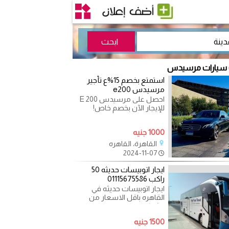
ت سيارات مرسيدس
استمتع بخصم 15%ع تأجير
مرسيدس e200
احصل على مرسيدس E 200
للإيجار الآن بخصم خاص!
استمتع بتجربة قيادة
استثنائية مع مرسيدس E
1000 جنيه
200، السيارة
القاهرة، القاهره
2024-11-07
ايجار اتوبيسات حديثه 50
راكب 01115675586
ايجار اتوبيسات حديثه في
القاهره باقل الاسعار من
الشركه الدوليه للنقل
السياحي باص سعته 50 راكب
1500 جنيه
مكيف