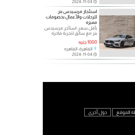
2024-11-04
استئجار مرسيدس بنز
للرحلات والأعمال بخصومات
مميزه
بأقل سعر، استأجر مرسيدس
بنز مع سائق لتجربة فاخرة
ومريحة استمتع بتجربة قيادة
1000 جنيه
فاخرة ومريحة في
القاهرة، القاهره
2024-11-04
ة الموقع
دول أخرى