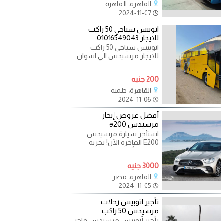
القاهرة، القاهره
2024-11-07
اتوبيس سياحي 50 راكب
للايجار 01016549043
اتوبيس سياحي 50 راكب
للايجار مرسيدس الي اسوان
باص بالتالى الي الاقصر ولذلك
مرسيدس موديل حديث
200 جنيه
مكيف
القاهرة، حلميه
2024-11-06
أفضل عروض إيجار
مرسيدس e200
استأجر سيارة مرسيدس
E200 الفاخرة الآن! تجربة
قيادة لا تُنسى وفخامة تتجاوز
التوقعات مع مرسيدس
3000 جنيه
E200
القاهرة، مصر
2024-11-05
تأجير اتوبيس رحلات
مرسيدس 50 راكب
تأجير أتوبيس مرسيدس فاخر