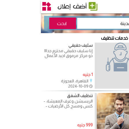
 خدمات تنظيف
سليف حقيقي
إنا سليف حقيقي محترم جدااا
ذو مركز مرموق اجيد الأعمال
المنزلية تنظيف طبخ غسيل
كل الأعمال
1 جنيه
القاهرة، العجوزة
2024-10-09
تنظيف الشقق
الريسبشن وغرف المعيشة: -
كنس ومسح كل الأرضيات -
كنس وتنفيض السجاد
ومسح أسفله - تزعيف
الحوائط
999 جنيه