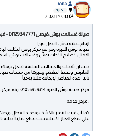
rana
الجيزة
01023140280
صيانة غسالات بوش فيصل 01129347771 - فيصل
ارقام صيانة بوش | اتصل فورًا
صيانة بوش الجيزة وفر مع مركز بوش التكلفة الباه
الامثل لأصلاح ثلاجات بوش وغسالات بوش باسع
حيث ان ثلاجات والغسالات السليمة تجعل يوم
الملابس وحفظ الطعام. وغيرها من منتجات صيانة 
تأثير هذه العناصر الإيجابية علينا يومياً .
مركز صيانة بوش الجيزة 01095999314. رقم مركز صيانة بوش الجيزة . BOSCH Giza
. مركز خدمة
كما أن فريقنا يتميز بالكشف وتحديد العطل وإصلاح
علي قطع الغيار الاصلية حيث قطع غيارنا أصلية ب