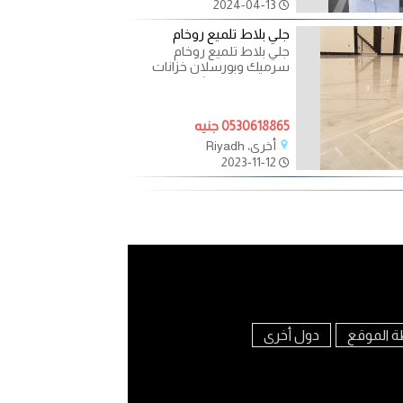
2024-04-13
جلي بلاط تلميع روخام
جلي بلاط تلميع روخام
سرميك وبورسلان خزانات
تنظيف وتلميع شقه
وفلاكامل ستح حوش بلاط
حمامات مطبخ
0530618865 جنيه
أخرى، Riyadh
2023-11-12
ة الموقع
دول أخرى