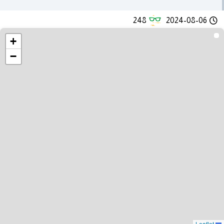
248
2024-08-06
+
−
Leaflet