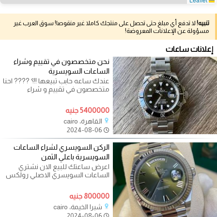
تنبيه!
لا تدفع أي مبلغ حتى تحصل على منتجك كاملا غير منقوصا! سوق العرب غير
مسؤولة عن الإعلانات المعروضة!
إعلانات ساعات
نحن متخصصون في تقييم وشراء
الساعات السويسرية
عندك ساعه حابب تبيعها !!؟ ???? احنا
متخصصون في تقييم و شراء
الساعات السويسريه الاصلية قديمة
وحديثه
5400000 جنيه
القاهرة، cairo
2024-08-06
الركن السويسري لشراء الساعات
السويسرية باعلي الثمن
اعرض ساعتك للبيع الان نشتري
الساعات السويسري الاصلي رولكس
- باتك فيليب - اوديمار بيغيه - هوبلت
-
800000 جنيه
شبرا الخيمة، cairo
2024-08-06