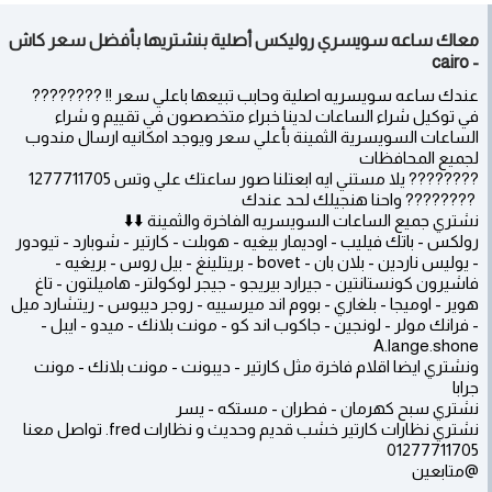
معاك ساعه سويسري روليكس أصلية بنشتريها بأفضل سعر كاش
- cairo
عندك ساعه سويسريه اصلية وحابب تبيعها باعلي سعر !! ????????
في توكيل شراء الساعات لدينا خبراء متخصصون في تقييم و شراء
الساعات السويسرية الثمينة بأعلي سعر ويوجد امكانيه ارسال مندوب
لجميع المحافظات
???????? يلا مستني ايه ابعتلنا صور ساعتك علي وتس 1277711705
⁩ ???????? واحنا هنجيلك لحد عندك
نشتري جميع الساعات السويسريه الفاخرة والثمينة ⬇️⬇️
رولكس - باتك فيليب - اوديمار بيغيه - هوبلت - كارتير - شوبارد - تيودور
- يوليس ناردين - بلان بان - bovet - بريتلينغ - بيل روس - بريغيه -
فاشيرون كونستانتين - جيرارد بيريجو - جيجر لوكولتر- هاميلتون - تاغ
هوير - اوميجا - بلغاري - بووم اند ميرسييه - روجر ديبوس - ريتشارد ميل
- فرانك مولر - لونجين - جاكوب اند كو - مونت بلانك - ميدو - ايبل -
A.lange.shone
ونشتري ايضا اقلام فاخرة مثل كارتير - ديبونت - مونت بلانك - مونت
جرابا
نشتري سبح كهرمان - فطران - مستكه - يسر
نشتري نظارات كارتير خشب قديم وحديث و نظارات fred. تواصل معنا
@متابعين