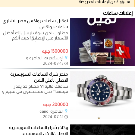
مسؤولة عن الإعلانات المعروضة!
إعلانات ساعات
توكيل ساعات رولكس مصر. نشتري
ساعات رولكس
مطلوب نحن سوف نرسل لك أفضل
الأسعار على الإطلاق! حيث أنكم
ستقومون ببيع وشراء من خلال
فروعنا أو
1500000 جنيه
الإسكندرية، القاهرة و
2024-07-13
متجر شراء الساعات السويسرية
الاصلي باعلي الثمن
ساعتك غاليه ؟؟ محتاج حد يقدر
قيمتها ؟ نحن متخصصون في تقييم و
شراء الساعات السويسرية الاصليه
200000 جنيه
القاهرة، cairo
2024-07-12
وكلاء شراء الساعات السويسرية
الاصلي /الركن السويسري