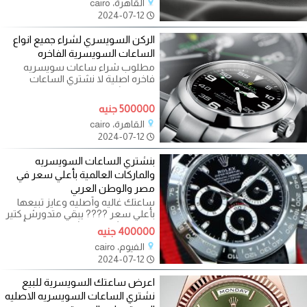
القاهرة، cairo
2024-07-12
الركن السويسري لشراء جميع انواع
الساعات السويسرية الفاخره
مطلوب شراء ساعات سويسريه
فاخره اصلية لا نشتري الساعات
الياباني نشتري فقط لا نبيع لعدم توفر
500000 جنيه
القاهرة، cairo
2024-07-12
بنشتري الساعات السويسريه
والماركات العالمية بأعلي سعر في
مصر والوطن العربي
ساعتك غاليه وأصليه وعايز تبيعها
بأعلي سعر ???? يبقي متدورش كتير
لان مفيش حد هيشتريها منك بأعلي
400000 جنيه
سعر
الفيوم، cairo
2024-07-12
اعرض ساعتك السويسرية للبيع
نشتري الساعات السويسريه الاصليه