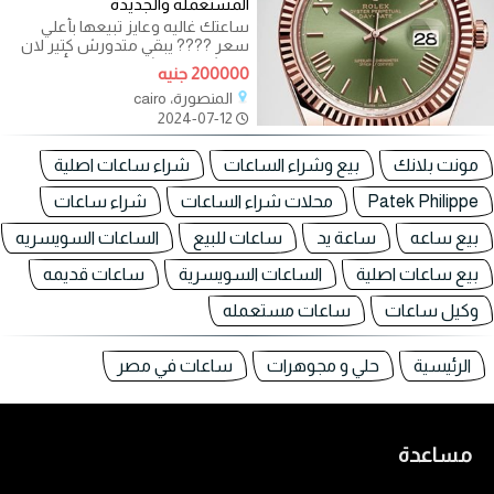
المستعمله والجديدة
ساعتك غاليه وعايز تبيعها بأعلي
سعر ???? يبقي متدورش كتير لان
مفيش حد هيشتريها منك بأعلي
200000 جنيه
سعر وأنت في
المنصورة، cairo
2024-07-12
مونت بلانك
بيع وشراء الساعات
شراء ساعات اصلية
Patek Philippe
محلات شراء الساعات
شراء ساعات
بيع ساعه
ساعة يد
ساعات للبيع
الساعات السويسريه
بيع ساعات اصلية
الساعات السويسرية
ساعات قديمه
وكيل ساعات
ساعات مستعمله
الرئيسية
حلي و مجوهرات
ساعات في مصر
مساعدة