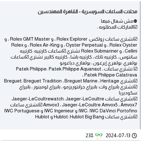
محلات الساعات السويسرية - القاهرة المهندسين
⛔مش شغال فيها
☑️الماركات المطلوبه :
☑️نشتري ساعات رولكس: Rolex Explorer ، و Rolex GMT Master ، و
Rolex Oyster ، و Oyster Perpetual ، و Rolex Air-King ، و Rolex
Cellini ، و Rolex Submariner نشتري ☑️ساعات كارتييه: كارتييه
سانتوس ، كارتييه تانك ، كارتييه باشا ، كارتييه كاليبر نشتري ☑️ساعات
بولغري: بولغري إيرغون ، بولغاري دياغونو
☑️ نشتري ساعات Patek Philippe: Patek Philippe Aquanaut ،
Patek Philippe Calatrava ،
☑️نشتري Breguet: Breguet Tradition ، Breguet Marine ، Heritage
☑️نشتري بانيراي واث: بانيراي جرانتوريزمو ، بانيراي لومينور ، بانيراي
سكوديريا
☑️نشتري ساعات Jaeger-LeCoultrewatch: Jaeger-LeCoultre
Amvox3 ، Jaeger-LeCoultre Amvox5 ، Amvox7 ☑️نشتري ساعات
IWC: IWC DaVinci Portofino و IWC Ingenieur و IWC Portuguese
☑️نشتري ساعات Hublot: Hublot Big Bang و Hublot
238
2024-07-13