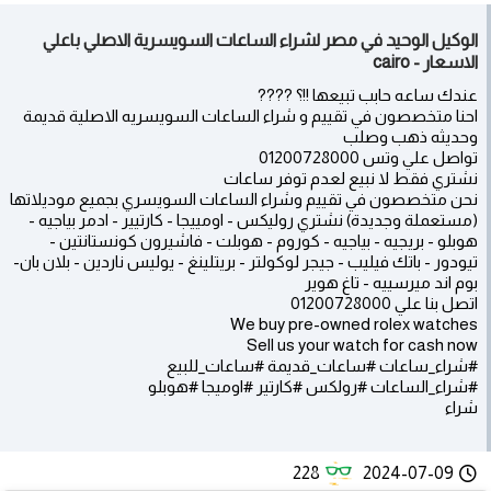
الوكيل الوحيد في مصر لشراء الساعات السويسرية الاصلي باعلي
الاسعار - cairo
عندك ساعه حابب تبيعها !!؟ ????
احنا متخصصون في تقييم و شراء الساعات السويسريه الاصلية قديمة
وحديثه ذهب وصلب
تواصل علي وتس 01200728000
نشتري فقط لا نبيع لعدم توفر ساعات
نحن متخصصون في تقييم وشراء الساعات السويسري بجميع موديلاتها
(مستعملة وجديدة) نشتري روليكس - اومييجا - كارتيير - ادمر بياجيه -
هوبلو - بريجيه - بياجيه - كوروم - هوبلت - فاشيرون كونستانتين -
تيودور - باتك فيليب - جيجر لوكولتر - بريتلينغ - يوليس ناردين - بلان بان-
بوم اند ميرسييه - تاغ هوير
اتصل بنا علي 01200728000
We buy pre-owned rolex watches
Sell us your watch for cash now
#شراء_ساعات #ساعات_قديمة #ساعات_للبيع
#شراء_الساعات #رولكس #كارتير #اوميجا #هوبلو
شراء
228
2024-07-09