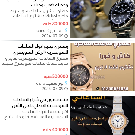
وحديثه ذهب وصلب
مطلوب شراء ساعات سويسريه
فاخره اصلية لا نشتري الساعات
الياباني نشتري فقط لا نبيع لعدم توفر
800000 جنيه
المنصورة، cairo
2024-07-09
بنشتري جميع انواع الساعات
السويسرية /الركن السويسري
نشتري الساعات السويسرية قديم و
حديث عندك ساعات سويسري قديمة
او حديثة ؟ طيب حابب تعرف قيمة
ساعتك
500000 جنيه
بور سعيد، cairo
2024-07-09
متخصصون في شراء الساعات
السويسرية الاصلي باعلي الثمن
اكبر منصة لشراء الساعات
السويسرية المستعملة لو حابب تبيع
ساعتك باعلي سعر تواصل مع توكيل
شراء
400000 جنيه