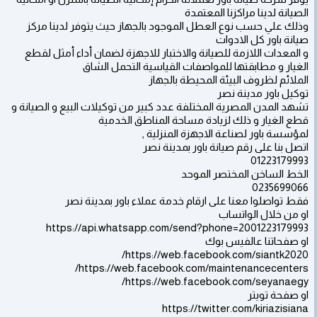
الصيانة لدينا مراكزنا المعتمدة
وذلك علي حسب نوع العطل الموجود بالجهاز حيث يتوفر لدينا مركز
صيانة باور كل الادوات
و المعدات اللازمة للصيانة والاختبار للاجهزة لضمان أداء أمثل لقطع
الغيار و مطابقتها للمواصفات القياسية التحمل الشاق
الملائم لظروف البيئة المحيطة بالجهاز
توكيل باور مدينة نصر
تشهد المدن المصرية المختلفة عدد كبير من توكيلات البيع و الصيانة و
قطع الغيار و ذلك لزيادة مساحة المناطق الخدمية
لمؤسسة باور لصناعة الاجهزة المنزلية ,
اتصل بنا على رقم صيانة باور بمدينة نصر
01223179993
الخط الساخن المختصر الموحد
0235699066
فقط تواصلوا معنا على ارقام خدمة عملاء باور بمدينة نصر
او من خلال الواتساب
https://api.whatsapp.com/send?phone=2001223179993
او صفحاتنا عالفيس بوك
https://web.facebook.com/siantk2020/
https://web.facebook.com/maintenancecenters/
https://web.facebook.com/seyanaegy/
او صفحة تويتر
https://twitter.com/kiriazisiana