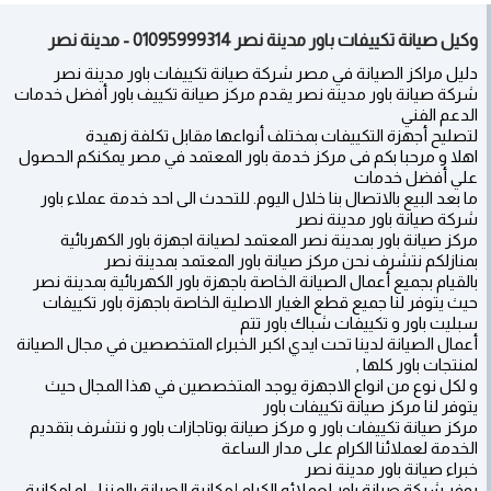
وكيل صيانة تكييفات باور مدينة نصر 01095999314 - مدينة نصر
دليل مراكز الصيانة في مصر شركة صيانة تكييفات باور مدينة نصر
شركة صيانة باور مدينة نصر يقدم مركز صيانة تكييف باور أفضل خدمات
الدعم الفني
لتصليح أجهزة التكييفات بمختلف أنواعها مقابل تكلفة زهيدة
اهلا و مرحبا بكم فى مركز خدمة باور المعتمد في مصر يمكنكم الحصول
علي أفضل خدمات
ما بعد البيع بالاتصال بنا خلال اليوم. للتحدث الى احد خدمة عملاء باور
شركة صيانة باور مدينة نصر
مركز صيانة باور بمدينة نصر المعتمد لصيانة اجهزة باور الكهربائية
بمنازلكم نتشرف نحن مركز صيانة باور المعتمد بمدينة نصر
بالقيام بجميع أعمال الصيانة الخاصة باجهزة باور الكهربائية بمدينة نصر
حيث يتوفر لنا جميع قطع الغيار الاصلية الخاصة باجهزة باور تكييفات
سبليت باور و تكييفات شباك باور تتم
أعمال الصيانة لدينا تحت ايدي اكبر الخبراء المتخصصين في مجال الصيانة
لمنتجات باور كلها ,
و لكل نوع من انواع الاجهزة يوجد المتخصصين في هذا المجال حيث
يتوفر لنا مركز صيانة تكييفات باور
مركز صيانة تكييفات باور و مركز صيانة بوتاجازات باور و نتشرف بتقديم
الخدمة لعملائنا الكرام على مدار الساعة
خبراء صيانة باور مدينة نصر
يوفر شركة صيانة باور لعملائه الكرام إمكانية الصيانة بالمنزل او امكانية