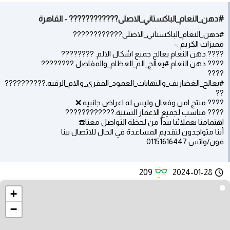
#دهن_النعام_الباكستاني_الاصلى???????????? - القاهرة
#دهن_النعام_الباكستاني_الاصلى????????????
مميزات الكريم :-
???? دهن النعام يعالج جميع اشكال الالم. ????????
???? دهن النعام #يعالج_الم_العظام_والمفاصل ????????
????
#يعالج_الغضاريف_والتهابات_العمود_الفقرى_والام_الرقبه.????????‍??
??
???? منتج امن وفعال وليس له اعراض جانبيه ❌️
???? مناسب لجميع الاعمار السنية.????????????
اهتمامنا بعملائنا يبدأ من لحظة التواصل معنا☎️
أننا متواجدون لتقديم المساعدة في الحال للاتصال بينا
فون/واتس 01151616447
209
2024-01-28
+
−