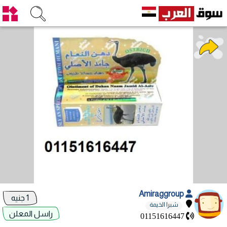
Amiraggroup
1 جنيه
شبرا الخيمة
راسل المعلن
01151616447