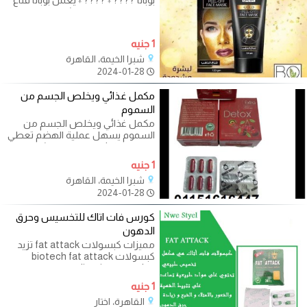
بوبانا ????‍♀️????‍♀️يعمل بوبانا قناع
الذهب علي تفتيح البشرة وتوحيد
1 جنيه
شبرا الخيمة، القاهرة
2024-01-28
مكمل غذائي ويخلص الجسم من
السموم
مكمل غذائي ويخلص الجسم من
السموم يسهل عملية الهضم تعطي
حبوب detox للتخسيس الشعور
بالشبع وامتلاء
1 جنيه
شبرا الخيمة، القاهرة
2024-01-28
كورس فات اتاك للتخسيس وحرق
الدهون
مميزات كبسولات fat attack تزيد
كبسولات biotech fat attack
slimming capsules من معدلات
حرق الدهون المتراكمة في الجسم
1 جنيه
القاهرة، اختار