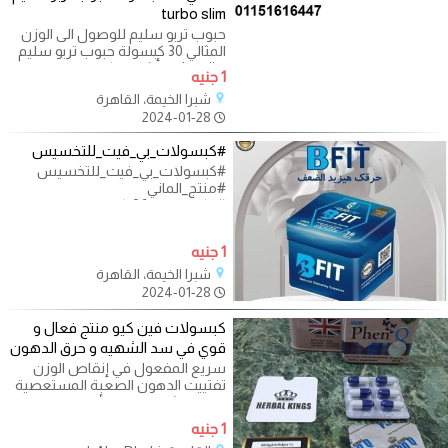
turbo slim
حبوب تربو سليم للوصول الى الوزن
المثالي 30 كبسولة حبوب تربو سليم
turbo slim أشهر الكبسولات
1 جنيه
المستخدمة
شبرا الخيمة، القاهرة
2024-01-28
#كبسولات_بي_فيت_للتخسيس
#كبسولات_بي_فيت_للتخسيس
#منتج_الماني
#يتكون_من_36_كبسولة
#يعمل_علي_علاج_زيادة_الوزن_والس
منة
1 جنيه
شبرا الخيمة، القاهرة
2024-01-28
كبسولات فين كيو منتج فعال و
قوي في سد الشهيه و حرق الدهون
سريع المفعول في إنقاص الوزن
تفتييت الدهون الصعبة المستعصية
تقليل الشهية تجاه الأطعمة
المختلفة
1 جنيه