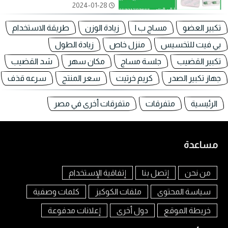
2024-01-28
تكبير العضو
مساج ب ا
زيادة الوزن
طريقة الاستخدام
بي فيت للتخسيس
منزل خاص
زيادة الطول
تكبير القضيب
جلسة مساج
مكان سهر
شد القضيب
جهاز تكبير الصدر
كريم خرتيت
سعر المنتج
سرعه قذف
الرئيسية
متفرقات
متفرقات أخرى في مصر
مساعدة
من نحن
إتصل بنا
إتفاقية الإستخدام
سياسة المحتوى
ملفات الكوكيز
كلمات وصفية
خريطة الموقع
دول أخرى
إعلانات مدفوعة