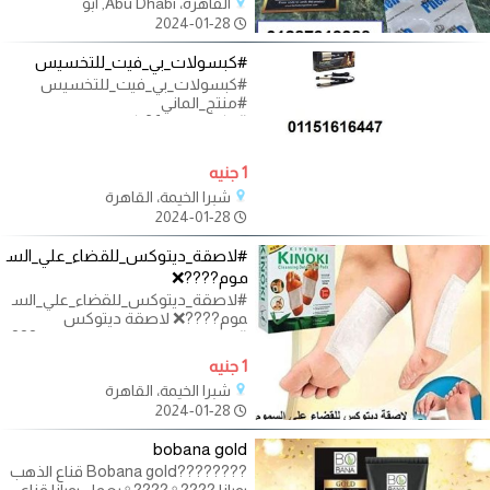
القاهرة، Abu Dhabi, ابو
2024-01-28
#كبسولات_بي_فيت_للتخسيس
#كبسولات_بي_فيت_للتخسيس
#منتج_الماني
#يتكون_من_36_كبسولة
#يعمل_علي_علاج_زيادة_الوزن_والس
منة
1 جنيه
شبرا الخيمة، القاهرة
2024-01-28
#لاصقة_ديتوكس_للقضاء_علي_الس
موم????❌️
#لاصقة_ديتوكس_للقضاء_علي_الس
موم????❌️ لاصقة ديتوكس
#لتنظيف_القدمين_من_السموم???
????? الوصف:???????? هى
1 جنيه
شبرا الخيمة، القاهرة
2024-01-28
bobana gold
????????Bobana gold قناع الذهب