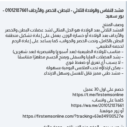
مشد النفاس والولادة الثلاثي - للبطن، الخصر، والأرداف 01012187661 -
بور سعيد
وصف المنتج
المشد الثلاثي بعد الولادة هو الحل المثالي لشد عضلات البطن والخصر
والأرداف بعد الولادة أو خسارة الوزن. يعمل على إعادة تشكيل منطقة
البطن بالكامل، ونحت الخصر والجوانب، كما يساعد على إعادة الرحم
لحجمه الطبيعي.
– مناسب للولادة الطبيعية (بعد أسبوع) والقيصرية (بعد شهرين)
– يشد العضلات العليا والسفلى ويمنح الجسم مظهرًا متناسقًا
– لا يسبب أي تعرق أو ضغط قوي
– يمكن ارتداؤه تحت الملابس اليومية بسهولة
– مشد طبي مميز قابل للغسل وسهل الارتداء.
خصم علي اول 30 عميل
https://t.me/firstemsonline
كلمنا على واتساب:
https://wa.me/201012187661
أو زور موقعنا:
https://firstemsonline.com/?tracking=63e849130527e
شحن سريع – الدفع عند الاستلام – جودة عالية