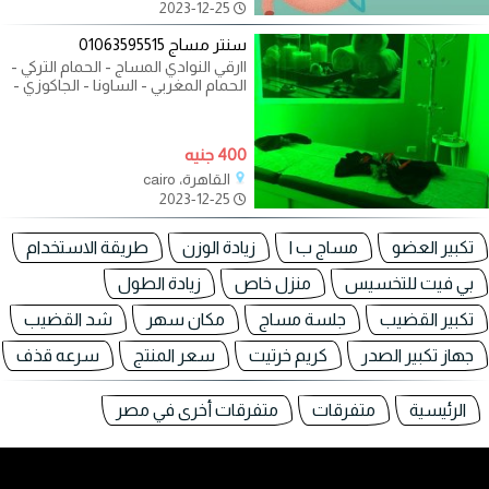
2023-12-25
سنتر مساج 01063595515
اارقي النوادي المساج - الحمام التركي -
الحمام المغربي - الساونا - الجاكوزي -
ترطيب الجسم - تنظيف
400 جنيه
القاهرة، cairo
2023-12-25
تكبير العضو
مساج ب ا
زيادة الوزن
طريقة الاستخدام
بي فيت للتخسيس
منزل خاص
زيادة الطول
تكبير القضيب
جلسة مساج
مكان سهر
شد القضيب
جهاز تكبير الصدر
كريم خرتيت
سعر المنتج
سرعه قذف
الرئيسية
متفرقات
متفرقات أخرى في مصر