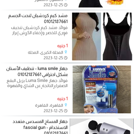
2023-12-25
مشد كيم كردشيان لنحت الجسم
01012187661
فوائد مشد كيم كردشيان تنحيف
فوري للخصر وإخفاء الكرش إبراز
الأرداف والصدر لمظهر أنثوي متناسق
1 جنيه
المحلة الكبرى، المحلة
2023-12-25
جهاز luma smile - تنظيف الأسنان
بشكل احترافي 01012187661
فوائد جهاز Luma Smile يزيل البقع
الصفراء الناتجة عن الشاي والقهوة
يمنحك أسنان أكثر لمعانًا ونظافة
1 جنيه
القاهرة، القاهرة
2023-12-25
جهاز المساج المسدس متعدد
الاستخدام - fascial gun
01012187661