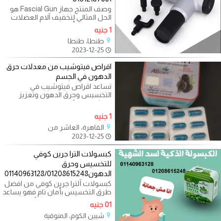
وصف المنتج جهاز Fascial Gun هو
الحل المثالي لتخفيف آلام العضلات
بعد التمارين أو الإجهاد اليومي. يعمل
1 جنيه
طنطا، طنطا
2023-12-25
اقراص فيتوشيب من معدلات حرق
الدهون في الجسم
تساعد اقراص فيتوشيب في
التخسيس وحرق الدهون وتعزيز
التمثيل الغذائي. تحتوي على
مستخلصات نباتية
1 جنيه
القاهرة، العاشر من
2023-12-25
كبسولات الترا جرين كوفي
للتخسيس وحرق
الدهون01140963128/01208615248
كبسولات ألترا جرين كوفي من افضل
طرق التخسيس بأمان تام فهو يساعد
على التخلص من الوزن الزائد.طبيعي
01 جنيه
شبين الكوم، المنوفية