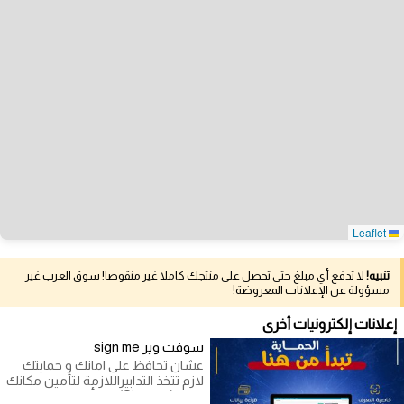
Leaflet
تنبيه!
لا تدفع أي مبلغ حتى تحصل على منتجك كاملا غير منقوصا! سوق العرب غير
مسؤولة عن الإعلانات المعروضة!
إعلانات إلكترونيات أخرى
سوفت وير sign me
عشان تحافظ على امانك و حمايتك
لازم تتخذ التدابيراللازمة لتأمين مكانك
نظام (Sign me) من أحدث الانظمة