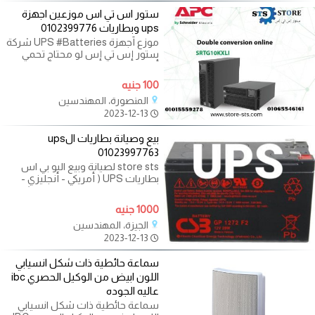
ستور اس تي اس موزعين اجهزة
ups وبطاريات 0102399776
موزع أجهزة UPS #Batteries شركة
ستور إس تي إس لو محتاج تحمي
أجهزتك المنزلية من ارتفاع وانخفاض
الجهد
100 جنيه
المنصورة، المهندسين
2023-12-13
بيع وصيانة بطاريات الups
01023997763
store sts لصيانة وبيع اليو بي اس
بطاريات UPS ( أمريكي - أنجليزي -
الماني - صيني - تيواني -فيتنامي)
ضمان علي
1000 جنيه
الجيزة، المهندسين
2023-12-13
سماعة حائطية ذات شكل انسيابي
اللون ابيض من الوكيل الحصري ibc
عاليه الجوده
سماعة حائطية ذات شكل انسيابي