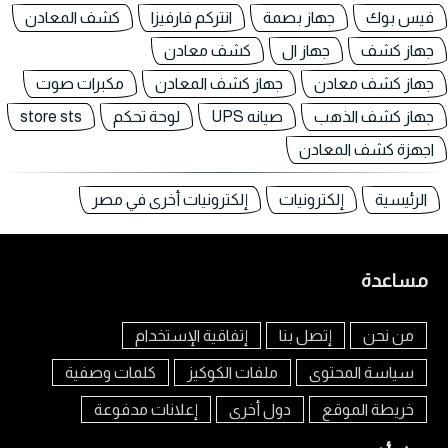
فيس بوك
جهاز بصمة
انتركم فارفيزا
كشف المعادن
جهاز كشف
جهاز ال
كشف معادن
جهاز كشف معادن
جهاز كشف المعادن
مكبرات صوت
جهاز كشف الذهب
صيانه UPS
لوحة تحكم
store sts
اجهزة كشف المعادن
الرئيسية
إلكترونيات
إلكترونيات أخرى في مصر
مساعدة
من نحن
إتصل بنا
إتفاقية الإستخدام
سياسة المحتوى
ملفات الكوكيز
كلمات وصفية
خريطة الموقع
دول أخرى
إعلانات مدفوعة