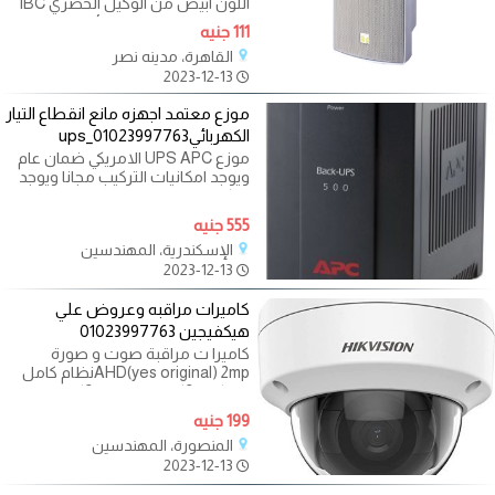
اللون ابيض من الوكيل الحصري IBC
عاليه الجوده سماعة حائطية ذات
111 جنيه
شكل
القاهرة، مدينه نصر
2023-12-13
موزع معتمد اجهزه مانع انقطاع التيار
الكهربائيups_01023997763
موزع UPS APC الامريكي ضمان عام
ويوجد امكانيات التركيب مجانا ويوجد
مركز صيانه معتمد لصيانه جميع
555 جنيه
الإسكندرية، المهندسين
2023-12-13
كاميرات مراقبه وعروض علي
هيكفيجين 01023997763
كاميرا ت مراقبة صوت و صورة
AHD(yes original) 2mpنظام كامل
بالتركيب 2كاميرا داخلي _ 2كاميرا
خارجي _ جهاز
199 جنيه
المنصورة، المهندسين
2023-12-13