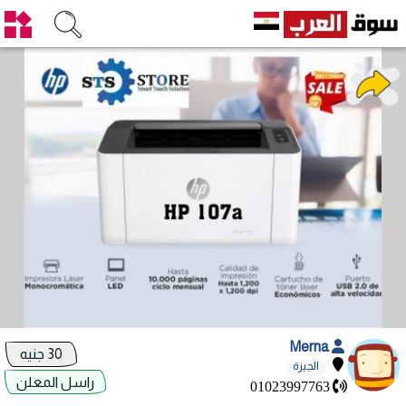
Merna
30 جنيه
الجيزة
راسل المعلن
01023997763