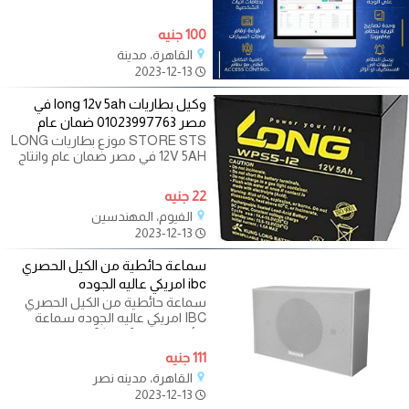
100 جنيه
القاهرة، مدينة
2023-12-13
وكيل بطاريات long 12v 5ah في
مصر 01023997763 ضمان عام
STORE STS موزع بطاريات LONG
12V 5AH في مصر ضمان عام وانتاج
حديث باقل الاسعار للتواصل ارضي:
33025287 للتواصل
22 جنيه
الفيوم، المهندسين
2023-12-13
سماعة حائطية من الكيل الحصري
ibc امريكي عاليه الجوده
سماعة حائطية من الكيل الحصري
IBC امريكي عاليه الجوده سماعة
حائطية قدرة 6وات/3 وات -ذات لون
111 جنيه
القاهرة، مدينه نصر
2023-12-13