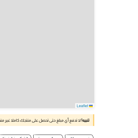
Leaflet
تنبيه!
لا تدفع أي مبلغ حتى تحصل على منتجك كاملا غير م