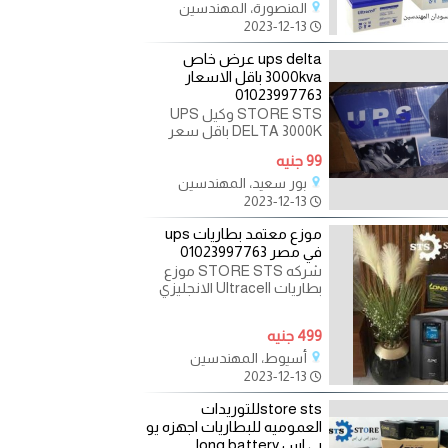
المنصورة، المهندسين
2023-12-13
ups delta عرض خاص
3000kva باقل الاسعار
01023997763
STORE STS وكيل UPS
DELTA 3000K باقل سعر
اقل سعر وافضل منتج
99 جنيه
بضمان من الشركة للتواصل
ارضي: 33025287 للتواصل
بور سعيد، المهندسين
2023-12-13
موزع معتمد بطاريات ups
في مصر 01023997763
شركه STORE STS موزع
بطاريات Ultracell الانجليزي
ضمان عام و موزع بطاريات
Long الفيتنامي ضمان عام
499 جنيه
وتوريد
أسيوط، المهندسين
2023-12-13
store stsللتوريدات
العموميه للبطاريات اجهزه يو
بي اس long battery