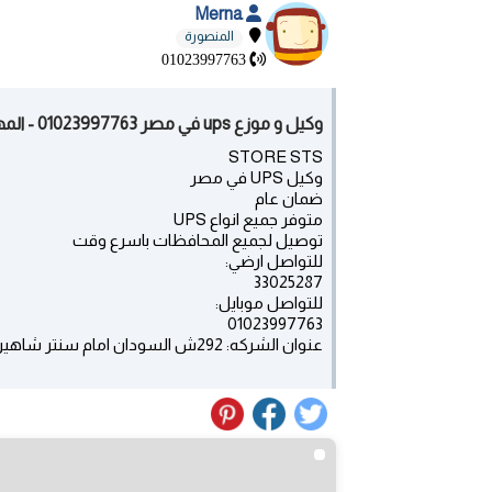
Merna
المنصورة
01023997763
وكيل و موزع ups في مصر 01023997763 - المهندسين
STORE STS
وكيل UPS في مصر
ضمان عام
متوفر جميع انواع UPS
توصيل لجميع المحافظات باسرع وقت
للتواصل ارضي:
33025287
للتواصل موبايل:
01023997763
عنوان الشركه: 292ش السودان امام سنتر شاهين المهندسين - الجيزه