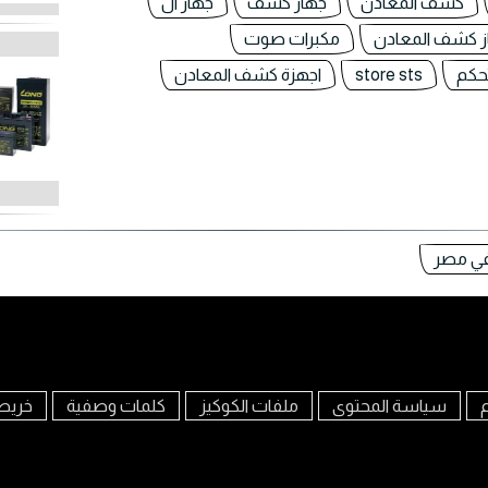
كشف المعادن
جهاز كشف
جهاز ال
ز كشف المعادن
مكبرات صوت
حكم
store sts
اجهزة كشف المعادن
 في مصر
م
سياسة المحتوى
ملفات الكوكيز
كلمات وصفية
خريط