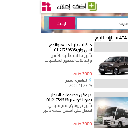
ع
حرق اسعار ايجار هيواندي
اتش وان|01121759535
تأجير فانات عائلية للأسر
والعائلات لحضور المناسبات
الشخصية و حفلات الزفاف
والافراح وعمل جولات
2000 جنيه
القاهرة، مصر
2023-11-29
عروض خصومات الايجار
تويوتا كوستر|01121759535
تأجير تويوتا كوستر سياحي
احصل على أفضل خدمة تأجير
تويوتا كوستر وميني باص مع
تورست ايجار حافلات
2000 جنيه