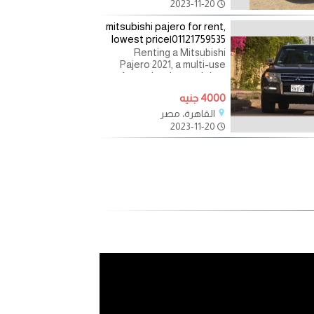
2023-11-20
mitsubishi pajero for rent,
lowest price|01121759535
Renting a Mitsubishi
Pajero 2021, a multi-use
four-wheeler, and thus
renting a Pajero for
4000 جنيه
tourism, travel Open
diaries in Egypt - renting to
القاهرة، مصر
companies and
2023-11-20
businessmen,