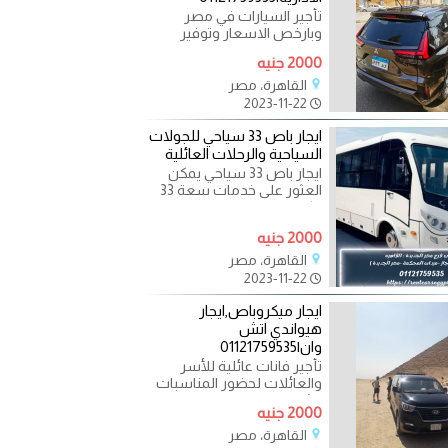
تأجير السيارات في مصر
وبارخص الاسعار وتوفير
افضل العروض لايجار السيارة
2000 جنيه
المناسبة . تاجير
القاهرة، مصر
2023-11-22
ايجار باص 33 سياحي للجولات
السياحية والرحلات العائلية
ايجار باص 33 سياحي يمكن
العثور على خدمات سعة 33
راكب في العديد من المدن
والمناطق. تتوفر هذه
2000 جنيه
القاهرة، مصر
2023-11-22
ايجار ميكروباص,ايجار
هيواندي اتش
وان|01121759535
تأجير فانات عائلية للأسر
والعائلات لحضور المناسبات
الشخصية و حفلات الزفاف
2000 جنيه
والافراح وعمل جولات
القاهرة، مصر