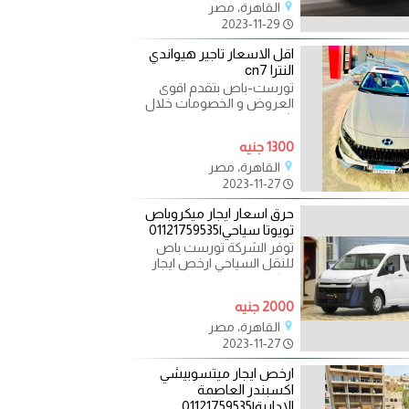
القاهرة، مصر
2023-11-29
اقل الاسعار تاجير هيواندي
النترا cn7
تورست-باص بتقدم اقوى
العروض و الخصومات خلال
شهرسبتمر احجز الان باقل
ديبوزت .خصم يصل الى 25 %
1300 جنيه
على
القاهرة، مصر
2023-11-27
حرق اسعار ايجار ميكروباص
تويوتا سياحي|01121759535
توفر الشركة تورست باص
للنقل السياحي ارخص ايجار
ميكروباص خاص سياحي
بالسائق لتنفيذ رحلات داخل
2000 جنيه
القاهرة، مصر
2023-11-27
ارخص ايجار ميتسوبيشي
اكسبندر العاصمة
الادارية|01121759535