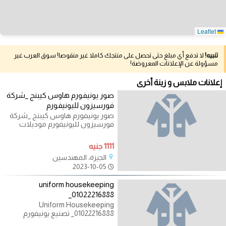
Leaflet
تنبيه!
لا تدفع أي مبلغ حتى تحصل على منتجك كاملا غير منقوصا! سوق العرب غير
مسؤولة عن الإعلانات المعروضة!
إعلانات ملابس و زينة أخرى
صور يونيفورم هاوس كيبنج _شركة
فورسيزون لليونيفورم
صور يونيفورم هاوس كيبنج _شركة
فورسيزون لليونيفورم موديلات
يونيفورم الهاوس كيبنج ويونيفورم
1111 جنيه
الجيزة، المهندسين
2023-10-05
uniform housekeeping
_01022216888
Uniform Housekeeping
_01022216888 تصنيع يونيفورم
الهاوس كيبنج ويونيفورم عمال