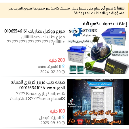
تنبيه!
لا تدفع أي مبلغ حتى تحصل على منتجك كاملا غير منقوصا! سوق العرب غير
مسؤولة عن الإعلانات المعروضة!
إعلانات خدمات كهربائية
موزع ووكيل بطاريات 01065546161
موزع بطاريات بضماااااااااان
عاااااااام????????????????????
من تاريخ الاستلام والتوريد
200 جنيه
القاهرة، cairo
2024-02-20
صيانه ديب فريزر كريازي الصيانه
الدوريه ☎️ت/01013684105
♎ صيانه كريازي.Kiriazi.????
❌اقسام خاصه????️❌ للثلاجات /
الديب فريزر❌ ????كلمنا
100 جنيه
الجيزة، فيصل
2023-09-30