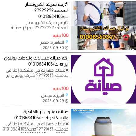
@رقم شركة الكتروستار
المعتمد????‍???? -
ت/01013684105
@رقم شركة الكتروستار
المعتمد????‍???? - مركز صيانة
الكتروستار المعتمد???? ‫صورة من
100 جنيه
القاهرة، مصر
2023-09-30
رقم صيانه غسالات وتلاجات يونيون
اير ☎️ ت/01013684105
❌عندك جهازك في مشكله إحنا في
خدمتك..⁉️ ❌???? شركه يونيون اير
☎️ت/01013684105 ❌???? شركه
يونيون
100 جنيه
الجيزة، فيصل
2023-09-29
صيانه يونيون اير بالقاهرة
والإسكندرية ت/01013684105
❌عندك جهازك في مشكله إحنا في
خدمتك..⁉️ ❌????☎️ت/01013684105
❌????☎️ت/01008560347 ❌عايز