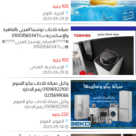
مكان مضمون تلجأ
100 جنيه
الجيزة، اكتوبر
2023-09-29
صيانه تلاجات توشيبا العربي بالقاهرة
والإسكندرية ت/01008560347
❌????#صيانه_توشيبا_العربي????❌
☎️ت/01008560347
❌#مركز_خدمه_وصيانه_توشيبا_خدم
ه_صيانه❌
100 جنيه
الإسكندرية، العجمي
2023-09-29
وكيل صيانة ثلاجات بيكو الفيوم
01096922100 رقم الادارة
0235699066
وكيل صيانة ثلاجات بيكو الفيوم
01096922100 رقم الادارة
0235699066 اهم ما يميز مركز صيانة
220 جنيه
بيكو قدرته على
الفيوم، الفيوم
2023-09-14