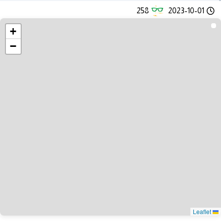
258
2023-10-01
+
−
Leaflet