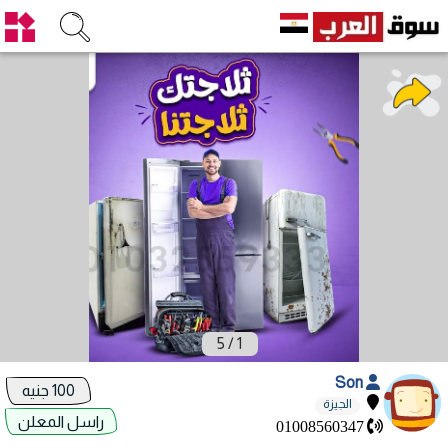
5
/
1
Son
100 جنيه
الجيزة
راسل المعلن
01008560347