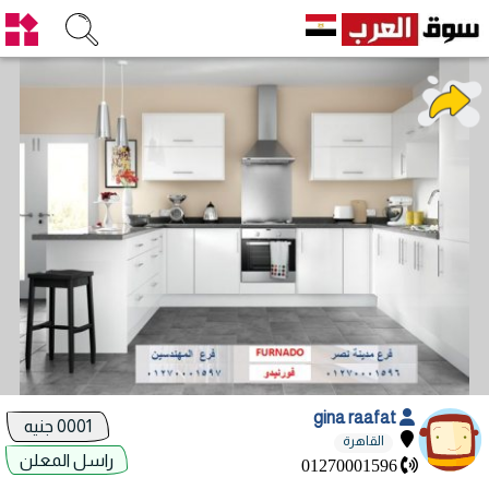
gina raafat
0001 جنيه
القاهرة
راسل المعلن
01270001596