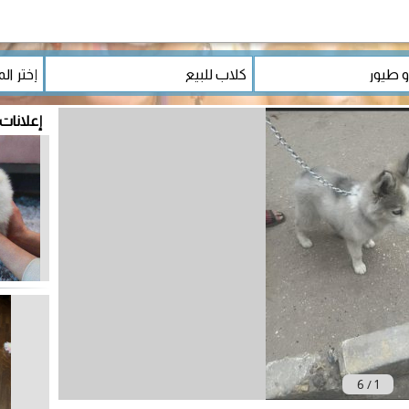
إعلانات 
6
/
1