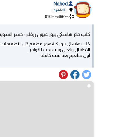
Nahed
القاهرة
01090546676
كلب دكر هاسكي بيور عيون زرقاء - جسر السو
كلب هاسكي بيور 3شهور مطعم كل الت
الاطفال ولعبي وبيستجب للاوامر
اول تطعيم بعد سنه كامله