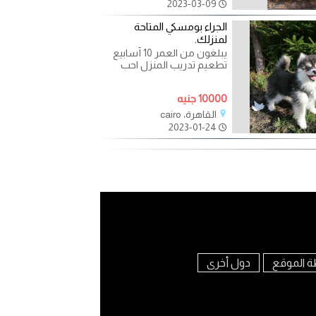
2023-03-09
الجراء بومسكي المتاحة
لمنزلك.
يبلغون من العمر 10 أسابيع
تطعيم تدريب المنزل احب
الاطفال والحيوانات تعال
بجواز سفر حيوان أليف
10000 جنيه
القاهرة، cairo
2023-01-24
ة الموقع
دول أخرى