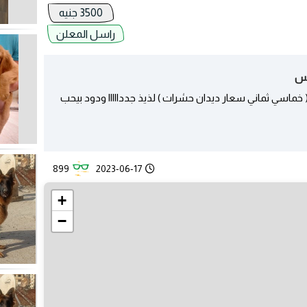
3500 جنيه
راسل المعلن
يس
طعيمات( خماسي ثماني سعار ديدان حشرات ) لذيذ جددااااا ودود بيحب
899
2023-06-17
+
−