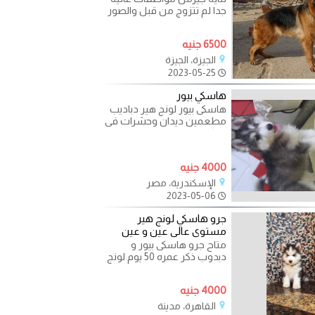
جدا لم تتزوج من قبل والصور
توضح كل المواصفات والواقع
6500 جنيه
الجيزة، الجيزة
2023-05-25
هاسكي بيور
هاسكى بيور لونج هير دباديب
مطعمين ديدان وحشرات فى
اسكندريه إناث متاح عين
وعين وعيون عسلى
4000 جنيه
الإسكندرية، مصر
2023-05-06
جرو هاسكي لونج هير
مستوى عالى عين و عين
متاح جرو هاسكى بيور و
دبدوب ذكر عمره 50 يوم لونج
هير و مستوى عالى جدا واخد
تطعيمات الديدان و
4000 جنيه
القاهرة، مدينة