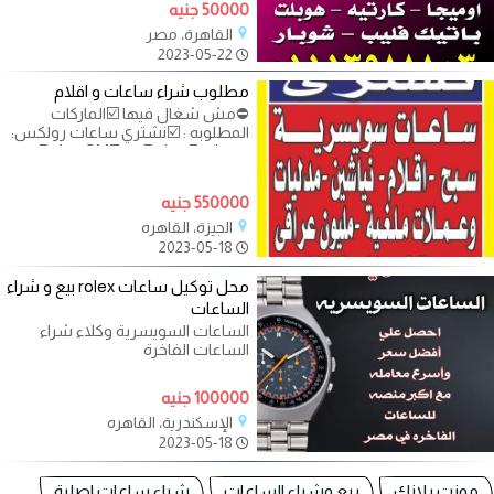
اصلية مستعملة قديمة وحديثة هل
50000 جنيه
تريد
القاهرة، مصر
2023-05-22
مطلوب شراء ساعات و اقلام
⛔مش شغال فيها ☑️الماركات
المطلوبه : ☑️نشتري ساعات رولكس:
Rolex Explorer ، و Rolex GMT
Master ، و Rolex Oyster ، و
550000 جنيه
الجيزة، القاهره
2023-05-18
محل توكيل ساعات rolex بيع و شراء
الساعات
الساعات السويسرية وكلاء شراء
الساعات الفاخرة
100000 جنيه
الإسكندرية، القاهره
2023-05-18
مونت بلانك
بيع وشراء الساعات
شراء ساعات اصلية