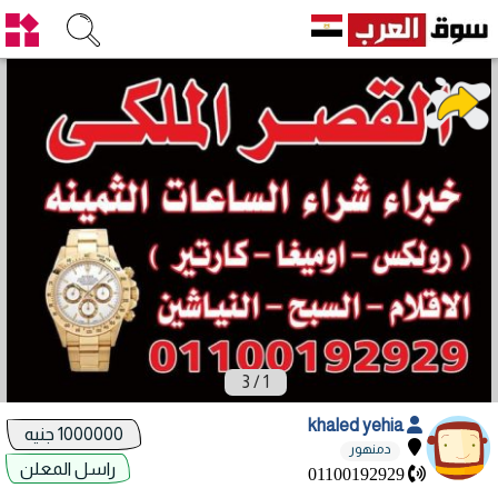
3
/
1
khaled yehia
1000000 جنيه
دمنهور
راسل المعلن
01100192929