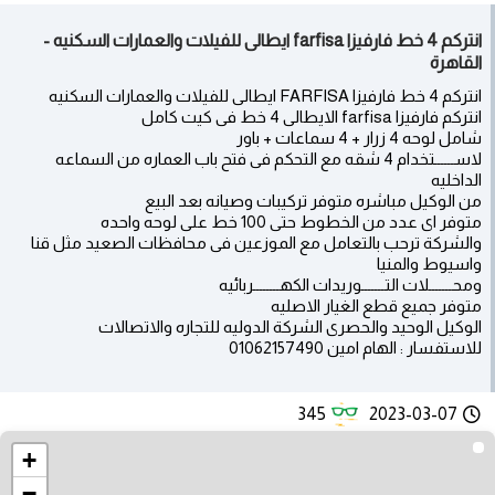
انتركم 4 خط فارفيزا farfisa ايطالى للفيلات والعمارات السكنيه -
القاهرة
انتركم 4 خط فارفيزا FARFISA ايطالى للفيلات والعمارات السكنيه
انتركم فارفيزا farfisa الايطالى 4 خط فى كيت كامل
شامل لوحه 4 زرار + 4 سماعات + باور
لاســــــتخدام 4 شقه مع التحكم فى فتح باب العماره من السماعه
الداخليه
من الوكيل مباشره متوفر تركيبات وصيانه بعد البيع
متوفر اى عدد من الخطوط حتى 100 خط على لوحه واحده
والشركة ترحب بالتعامل مع الموزعين فى محافظات الصعيد مثل قنا
واسيوط والمنيا
ومحـــــــلات التـــــــوريدات الكهــــــــربائيه
متوفر جميع قطع الغيار الاصليه
الوكيل الوحيد والحصرى الشركة الدوليه للتجاره والاتصالات
للاستفسار : الهام امين 01062157490
345
2023-03-07
+
−