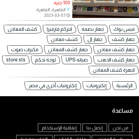
100 جنيه
القاهرة، القاهرة
2023-03-07
فيس بوك
جهاز بصمة
انتركم فارفيزا
كشف المعادن
جهاز كشف
جهاز ال
كشف معادن
جهاز كشف معادن
جهاز كشف المعادن
مكبرات صوت
جهاز كشف الذهب
صيانه UPS
لوحة تحكم
store sts
اجهزة كشف المعادن
الرئيسية
إلكترونيات
إلكترونيات أخرى في مصر
مساعدة
من نحن
إتصل بنا
إتفاقية الإستخدام