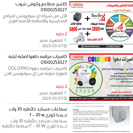
كاشير مطاعم وكوفي شوب
01000253027
الآن من شركة اي سوليوشن للبرامج
المحاسبية والانظمة الأمنية اقوى
العروض والخصومات علي
2 جنيه
القاهرة، مصر
2023-03-07
كاميرات مراقبه داهوا اضاءة ليلية
01000253027
كاميرات مراقبه دهوا COLORVU
لصورة ملونه من اي سوليوشن الان
من شركة اي سوليوشن اقوي
العروض علي
2 جنيه
القاهرة، مصر
2023-03-07
سماعات مساجد حائطيه 30 وات
جــيديا كورى f – 30 w
سماعات مساجد حائطيه 30 وات
جــيديا كورى F – 30 W سماعة حائطية
ذات شكل انسيابي مزودة بحامل