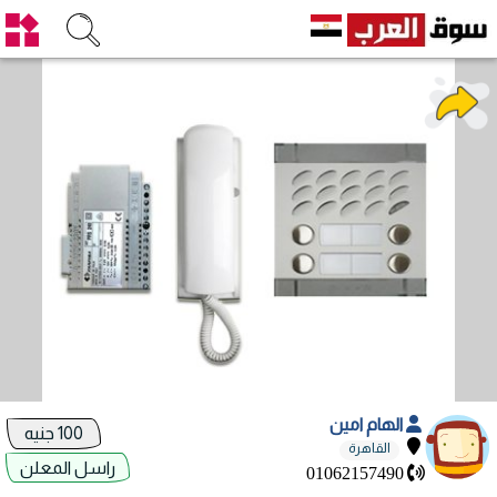
الهام امين
100 جنيه
القاهرة
راسل المعلن
01062157490