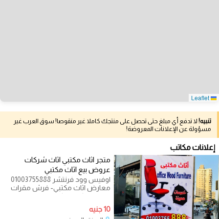
Leaflet
تنبيه!
لا تدفع أي مبلغ حتى تحصل على منتجك كاملا غير منقوصا! سوق العرب غير
مسؤولة عن الإعلانات المعروضة!
إعلانات مكاتب
متجر اثاث مكتبي اثاث شركات
عروض بيع اثاث مكتبي
اوفيس وود فرنتشر 01003755888
معارض اثاث مكتبي- فرش مقرات
ادارية - مكاتب - كراسي - طاولات
اجتماعات - اثاث
10 جنيه