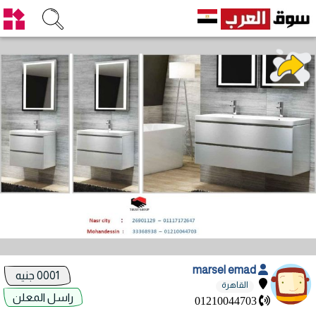
marsel emad
0001 جنيه
القاهرة
راسل المعلن
01210044703