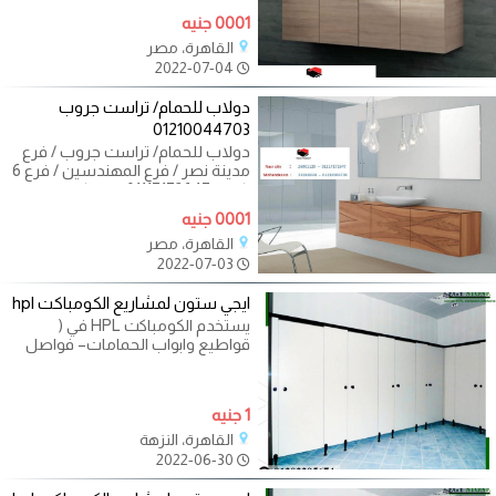
01117172647 مش
0001 جنيه
القاهرة، مصر
2022-07-04
دولاب للحمام/ تراست جروب
01210044703
دولاب للحمام/ تراست جروب / فرع
مدينة نصر / فرع المهندسين / فرع 6
اكتوبر 01117172647 لازم يكون خيارك
0001 جنيه
القاهرة، مصر
2022-07-03
ايجي ستون لمشاريع الكومباكت hpl
يستخدم الكومباكت HPL في (
قواطيع وابواب الحمامات– فواصل
المباول – ابواب الحمامات فقط –
اوشاش
1 جنيه
القاهرة، النزهة
2022-06-30