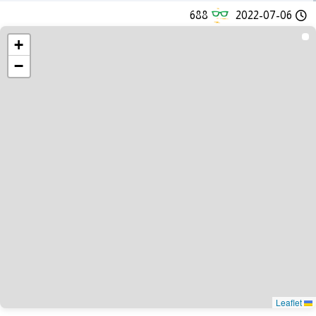
688
2022-07-06
+
−
Leaflet