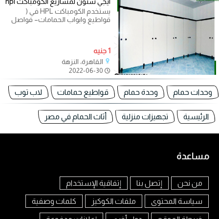
ايجي ستون لمشاريع الكومباكت hpl
يستخدم الكومباكت HPL في (
قواطيع وابواب الحمامات– فواصل
المباول – ابواب الحمامات فقط –
اوشاش
1 جنيه
القاهرة، النزهة
2022-06-30
وحدات حمام
وحدة حمام
قواطيع حمامات
لاب توب
الرئيسية
تجهيزات منزلية
أثاث الحمام في مصر
مساعدة
من نحن
إتصل بنا
إتفاقية الإستخدام
سياسة المحتوى
ملفات الكوكيز
كلمات وصفية