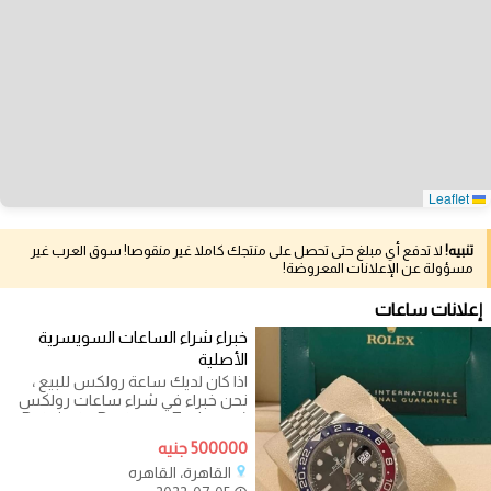
Leaflet
تنبيه!
لا تدفع أي مبلغ حتى تحصل على منتجك كاملا غير منقوصا! سوق العرب غير
مسؤولة عن الإعلانات المعروضة!
إعلانات ساعات
خبراء شراء الساعات السويسرية
الأصلية
اذا كان لديك ساعة رولكس للبيع ،
نحن خبراء في شراء ساعات رولكس
(Datejust - Daytona - Explorer -
Cellini - GMT Master 2-غواصة
500000 جنيه
القاهرة، القاهره