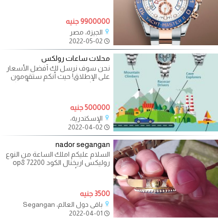
في
9900000 جنيه
الجيزة، مصر
2022-05-02
محلات ساعات رولكس
نحن سوف نرسل لك أفضل الأسعار
على الإطلاق! حيث أنكم ستقومون
ببيع وشراء من خلال فروعنا أو مكاتبنا
في
500000 جنيه
الإسكندرية،
2022-04-02
nador segangan
السلام عليكم املك الساعة من النوع
روليكس اريخنال الكود op8 72200
من يهمه الأمر يتصل بنا على الوتساب
3500 جنيه
باقي دول العالم، Segangan
2022-04-01