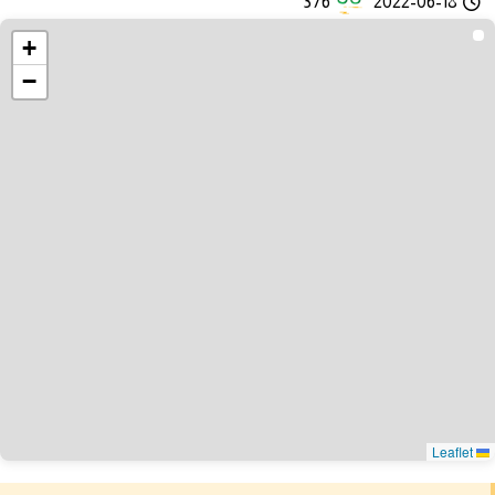
376
2022-06-18
+
−
Leaflet