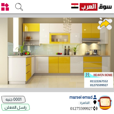
marsel emad
0001 جنيه
القاهرة
راسل المعلن
01275599927