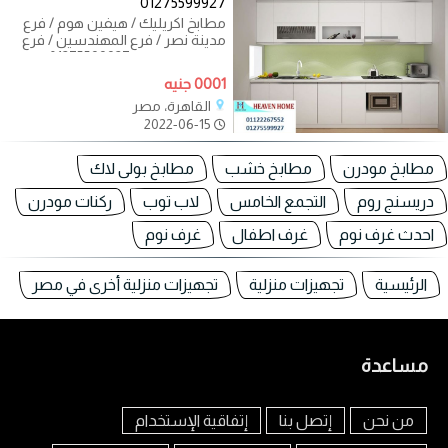
01275599927
مطابخ اكريليك / هيفين هوم / فرع
مدينة نصر / فرع المهندسين / فرع
التجمع الخامس 01275599927 ناس
كتير عندها
0001 جنيه
القاهرة، مصر
2022-06-15
مطابخ مودرن
مطابخ خشب
مطابخ بولى لاك
دريسنج روم
التجمع الخامس
لاب توب
ركنات مودرن
احدث غرف نوم
غرف اطفال
غرف نوم
الرئيسية
تجهيزات منزلية
تجهيزات منزلية أخرى في مصر
مساعدة
من نحن
إتصل بنا
إتفاقية الإستخدام