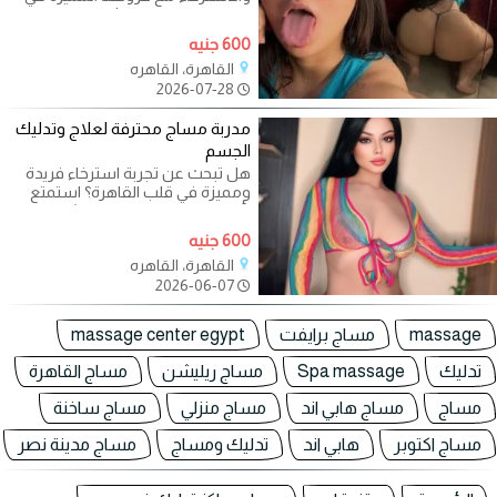
مساج المتعة والدلع! ✨ هل تبحث عن
تجربة
600 جنيه
القاهرة، القاهره
2026-07-28
مدربة مساج محترفة لعلاج وتدليك
الجسم
هل تبحث عن تجربة استرخاء فريدة
ومميزة في قلب القاهرة؟ استمتع
بأفضل جلسات مساج ريلاشن
الأصلية
600 جنيه
القاهرة، القاهره
2026-06-07
massage
مساج برايفت
massage center egypt
تدليك
Spa massage
مساج ريليشن
مساج القاهرة
مساج
مساج هابي اند
مساج منزلي
مساج ساخنة
مساج اكتوبر
هابي اند
تدليك ومساج
مساج مدينة نصر