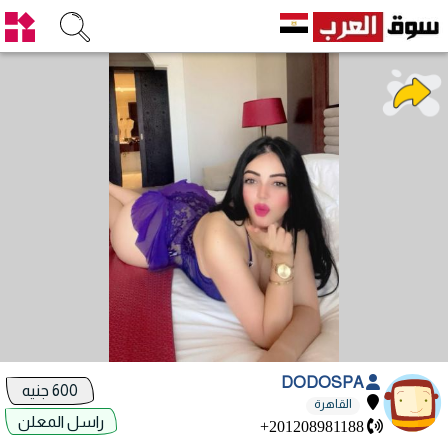
DODOSPA
600 جنيه
القاهرة
راسل المعلن
+201208981188