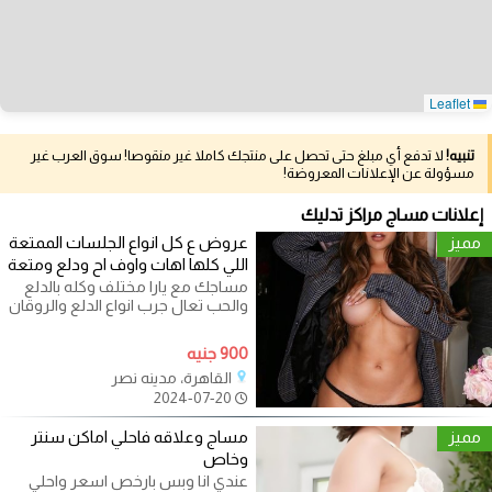
Leaflet
تنبيه!
لا تدفع أي مبلغ حتى تحصل على منتجك كاملا غير منقوصا! سوق العرب غير
مسؤولة عن الإعلانات المعروضة!
إعلانات مساج مراكز تدليك
مميز
عروض ع كل انواع الجلسات الممتعة
اللي كلها اهات واوف اح ودلع ومتعة
مساجك مع يارا مختلف وكله بالدلع
والحب تعال جرب انواع الدلع والروقان
والاستجمام والاستمتاع عندي
900 جنيه
القاهرة، مدينه نصر
2024-07-20
مميز
مساج وعلاقه فاحلي اماكن سنتر
وخاص
عندي انا وبس بارخص اسعر واحلي