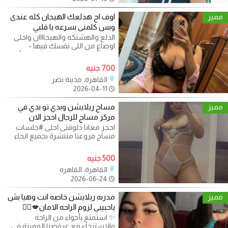
مميز
اوف اح هدلعك الهيجان كله عندى
وبس كلمنى بسرعه يا قلبي
الدلع والهشتكه والهيجاااان واحلى
اوضاع من اللى نفسك فيها -
الريليشن والمتعة والشقلبة والأوضاع
700 جنيه
القاهرة، مدينة نصر
2026-04-11
مميز
مساج ريلايشن وبدي تو بدي في
مركز مساج للرجال احجز الان
احجز معانا دلوقتى احلى #جلسات
مساج فروعنا منتشرة بجميع انحاء
#القاهرة و #الجيزة متاح #جلسات
#ريليشن
500 جنيه
القاهرة، القاهره
2026-06-24
مميز
مدربه ريلايشن خاصه انت وهيا بش
ياحبيبي لزوم الراحه الامان💋❤️‍🔥
✨ استمتع بأجواء من الراحة
والاسترخاء مع عروضنا المميزة في