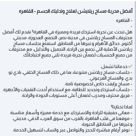
أفضل مدربة مساج ريلايشن لعلاج وتدليك الجسم - القاهره
- القاهره
-
هل تبحث عن تجربة استرخاء فريدة ومميزة في القاهرة؟ نقدم لك أفضل
محترفات المساج ريلاشن في مدينة نصر، التجمع، العجوزة، مدينتي،
أكتوبر، حدائق الأهرام وغيرها من المناطق. استمتع بجلسات مساج
ريلاشن الأصلية التي تجمع بين الراحة، التجميل، والتدليل، مع محترفات
من جميع الجنسيات لضمان تجربة فريدة تلبي جميع احتياجاتك.
✅ خدماتنا تشمل:
- جلسات مساج ريلاشن متنوعة، بما في ذلك المساج الخلفي، بادي تو
بدي، والمساج الفرعوني.
- مساج برايفت خاص لخصوصية تامة.
- جلسات استرخاء وتجديد للطاقة، مع استخدام أحدث التقنيات والأجهزة.
- فريق محترف ومدرب لضمان أعلى مستويات الجودة والراحة.
لماذا تختارنا؟
- معاني حقيقية للراحة والاسترخاء، مع خدمة مميزة وأسعار مناسبة.
- موقعنا في قلب القاهرة، بالقرب من سوق العرب، الدقي، مدينتي،
وغيرها من المناطق الحيوية.
- نوفر أرقام مباشرة للحجز والتواصل عبر واتساب لتسهيل الخدمة.