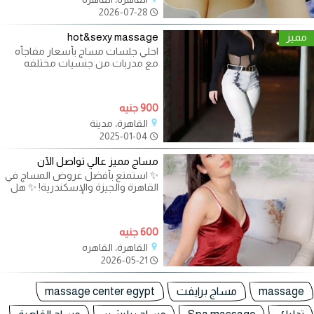
2026-07-28
مميز
hot&sexy massage
احلي جلسات مساج بأسعار مفاجأه
مع مدربات من جنسيات مختلفه
ابعتلي واتس اب هبعتلك
900 جنيه
القاهرة، مدينة
2025-01-04
مساج مميز عالي تواصل الآن
✨ استمتع بأفضل عروض المساج في
القاهرة والجيزة والإسكندرية! ✨ هل
تبحث عن تجربة استرخاء فريدة مع
600 جنيه
القاهرة، القاهره
2026-05-21
massage
مساج برايفت
massage center egypt