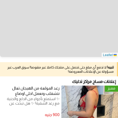
Leaflet
تنبيه!
لا تدفع أي مبلغ حتى تحصل على منتجك كاملا غير منقوصا! سوق العرب غير
مسؤولة عن الإعلانات المعروضة!
إعلانات مساج مراكز تدليك
مميز
رغد المولعة من الهيجان تعال
نتشقلب ونعمل احلي اوضاع
✨ استمتع بأجواء من الدلع والحنية
مع رغد الشقية! ✨ هل تبحث عن
تجربة فريدة من نوعها تجمع بين
900 جنيه