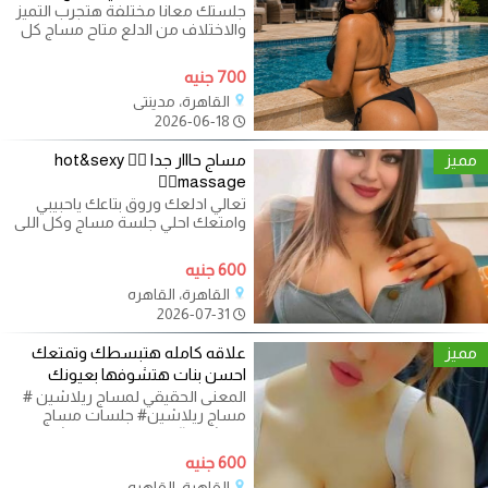
جلستك معانا مختلفة هتجرب التميز
والاختلاف من الدلع متاح مساج كل
انواع الجلسات هابي وبدي وبلو
700 جنيه
القاهرة، مدينتي
2026-06-18
مميز
مساج حااار جدا ❤️‍🔥 hot&sexy
massage❤️‍🔥
تعالي ادلعك وروق بتاعك ياحبيبي
وامتعك احلي جلسة مساج وكل اللى
نفسك فيه عندي هنا وبس مع اجمد
600 جنيه
القاهرة، القاهره
2026-07-31
مميز
علاقه كامله هتبسطك وتمتعك
احسن بنات هتشوفها بعيونك
المعنى الحقيقي لمساج ريلاشين #
مساج ريلاشين# جلسات مساج
ريلاشين #معنى مساج ريلاشين
#مساج ريلاشن#
600 جنيه
القاهرة، القاهره