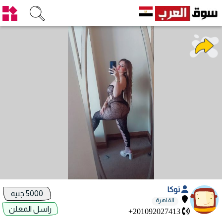
توكا
5000 جنيه
القاهرة
راسل المعلن
+201092027413