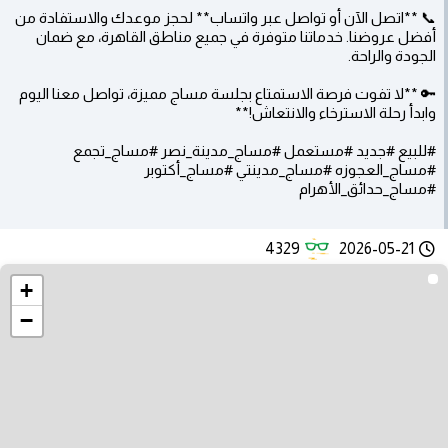
📞 **اتصل الآن أو تواصل عبر واتساب** لحجز موعدك والاستفادة من
أفضل عروضنا. خدماتنا متوفرة في جميع مناطق القاهرة، مع ضمان
الجودة والراحة.
🔑 **لا تفوت فرصة الاستمتاع بجلسة مساج مميزة، تواصل معنا اليوم
وابدأ رحلة الاسترخاء والانتعاش!**
#للبيع #جديد #مستعمل #مساج_مدينة_نصر #مساج_تجمع
#مساج_العجوزه #مساج_مدينتي #مساج_أكتوبر
#مساج_حدائق_الأهرام
4329
2026-05-21
+
−