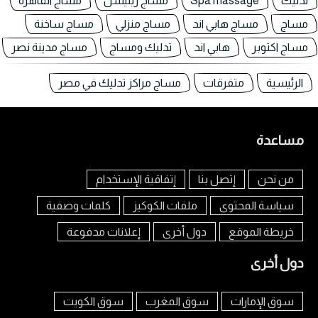
تدليك
Spa massage
مساج ريليشن
مساج القاهرة
مساج
مساج هابي اند
مساج منزلي
مساج ساخنة
مساج اكتوبر
هابي اند
تدليك ومساج
مساج مدينة نصر
الرئيسية
متفرقات
مساج مراكز تدليك في مصر
مساعدة
من نحن
إتصل بنا
إتفاقية الإستخدام
سياسة المحتوى
ملفات الكوكيز
كلمات وصفية
خريطة الموقع
دول أخرى
إعلانات مدفوعة
دول أخرى
سوق الإمارات
سوق المغرب
سوق الكويت