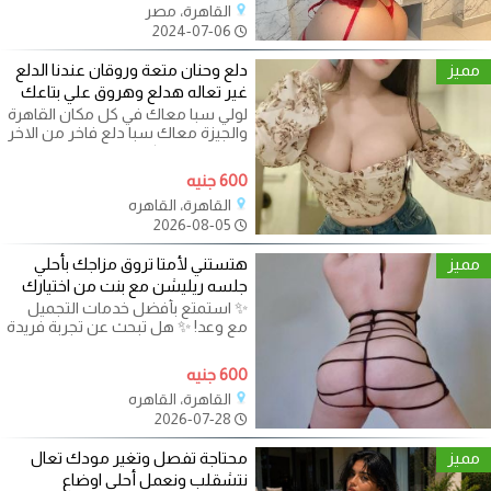
القاهرة، مصر
2024-07-06
مميز
دلع وحنان متعة وروقان عندنا الدلع
غير تعاله هدلع وهروق علي بتاعك
لولي سبا معاك في كل مكان القاهرة
والجيزة معاك سبا دلع فاخر من الاخر
بنات اخر حاجة كل اللي بتتمناه
600 جنيه
القاهرة، القاهره
2026-08-05
مميز
هتستني لأمتا تروق مزاجك بأحلي
جلسه ريليشن مع بنت من اختيارك
✨ استمتع بأفضل خدمات التجميل
مع وعد! ✨ هل تبحث عن تجربة فريدة
من نوعها مع فريق محترف ومميز؟
600 جنيه
القاهرة، القاهره
2026-07-28
مميز
محتاجة تفصل وتغير مودك تعال
نتشقلب ونعمل أحلي اوضاع