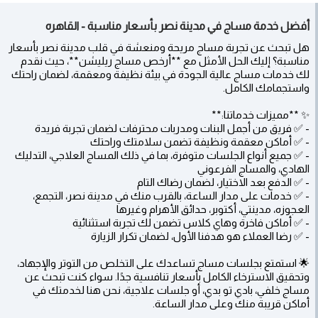
أفضل خدمة مساج في مدينة نصر بأسعار مناسبة - القاهره
هل تبحث عن تجربة مساج مريحة ومنعشة في قلب مدينة نصر بأسعار
مناسبة؟ إليك الحل الأمثل مع **أرخص مساج ريليشن**، حيث نقدم
لك خدمات مساج عالية الجودة في بيئة نظيفة ومعقمة، لضمان راحتك
واستجمامك الكامل.
✨ **مميزات خدماتنا:**
- ✅ فريق من أجمل البنات ومدربات محترفات لضمان تجربة فريدة
- ✅ أماكن معقمة ونظيفة تضمن سلامتك وراحتك
- ✅ جميع أنواع الجلسات متوفرة، بما في ذلك المساج العلاجي، التدليك
الهادي، والمساج الفرعوني
- ✅ الدفع بعد الاختيار، لضمان رضاك التام
- ✅ خدمات على مدار الساعة، بالقرب منك في مدينة نصر، التجمع،
العجوزه، مدينتي، أكتوبر، حدائق الأهرام وغيرها
- ✅ أماكن فاخرة وهاي كلاس تضمن لك تجربة استثنائية
- ✅ رضا العملاء هو هدفنا الأول، لضمان تكرار الزيارة
🌟 استمتع بجلسات مساج تساعدك على التخلص من التوتر والإجهاد،
وتحقيق الاسترخاء الكامل بأسعار تنافسية جدًا. سواء كنت تبحث عن
مساج خلفي، بادي تو بدي، أو جلسات علاجية، نحن هنا لخدمتك في
أماكن قريبة منك وعلى مدار الساعة.