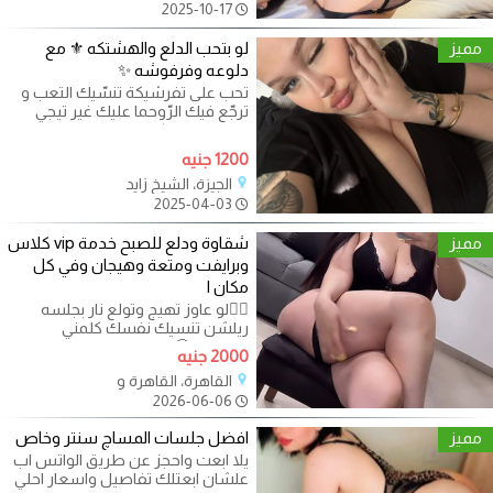
2025-10-17
مميز
لو بتحب الدلع والهشتكه ⚜️ مع
دلوعه وفرفوشه ✨
تحب على تفرشيكة تنسّيك التعب و
ترجّع فيك الرّوحما عليك غير تيجي
بحذانا عندنا ليكم اوفر جنان
1200 جنيه
الجيزة، الشيخ زايد
2025-04-03
مميز
شقاوة ودلع للصبح خدمة vip كلاس
وبرايفت ومتعة وهيجان وفي كل
مكان ا
❤️‍🔥لو عاوز تهيج وتولع نار بجلسه
ريلشن تنسيك نفسك كلمني
وهتعرف🤩 - القاهره ✨ استمتع
2000 جنيه
بأفضل
القاهرة، القاهرة و
2026-06-06
مميز
افضل جلسات المساچ سنتر وخاص
يلا ابعت واحجز عن طريق الواتس اب
علشان ابعتلك تفاصيل واسعار احلي