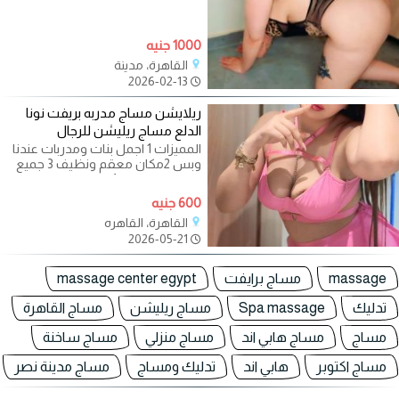
جلسات المساچ والاسترخاء بافخم
1000 جنيه
القاهرة، مدينة
2026-02-13
ريلايشن مساج مدربه بريفت نونا
الدلع مساج ريليشن للرجال
المميزات 1 اجمل بنات ومدربات عندنا
وبس 2مكان معقم ونظيف 3 جميع
الجلسات متاحه 4 الدفع بعد الاختيار
600 جنيه
القاهرة، القاهره
2026-05-21
massage
مساج برايفت
massage center egypt
تدليك
Spa massage
مساج ريليشن
مساج القاهرة
مساج
مساج هابي اند
مساج منزلي
مساج ساخنة
مساج اكتوبر
هابي اند
تدليك ومساج
مساج مدينة نصر