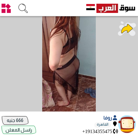
روفا
666 جنيه
القاهرة
راسل المعلن
+19134355475