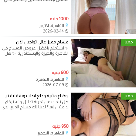
جلسات المساچ والاسترخاء بافخم
1000 جنيه
القاهرة، اكتوبر
2026-02-14
مميز
مساج مميز عالي تواصل الآن
✨ استمتع بأفضل عروض المساج في
القاهرة والجيزة والإسكندرية! ✨ هل
تبحث عن تجربة استرخاء فريدة مع
600 جنيه
القاهرة، القاهره
2026-07-09
مميز
اوضاع مثيرة ودلع اهات وشقلبة نار
هل تبحث عن تجربة تدليل واسترخاء
لا مثيل لها؟ لدينا لك مساج الدلع الذي
تحلم به، مع جلسات مميزة في
950 جنيه
القاهرة، التجمع