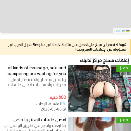
Leaflet
تنبيه!
لا تدفع أي مبلغ حتى تحصل على منتجك كاملا غير منقوصا! سوق العرب غير
مسؤولة عن الإعلانات المعروضة!
إعلانات مساج مراكز تدليك
مميز
all kinds of massage, sex, and
pampering are waiting for you
ريليشن هتحتار وانت بتختار اجمل
مدربات وأجمد بنات لاحلى جلسات
احلى الجلسات واحلى ريليشن
800 جنيه
القاهرة، الرحاب
2026-03-06
مميز
افضل جلسات السنتر والخاص
يلا ابعت واحجز عن طريق الواتس اب
علشان ابعتلك تفاصيل واسعار احلي