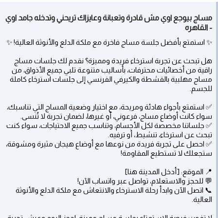
مساج بيوجع اوي مش قادرة وتعبانة وعايزاك تريحني وتدخله جامد اوي
- القاهره
✨ استمتع بأفضل جلسة مساج فاخرة مع ملكة الدلع والأنوثة العالية! ✨
هل تبحث عن تجربة استرخاء فريدة ومميزة؟ نقدم لك جلسات مساج
راقية من أخصائيات محترفات، بأساليب متنوعة تلبي جميع الأذواق، من
مساج مهلبية بالقشطة والكيرفي الفرنسي إلى جلسات استرخاء كاملة
للجسم.
✅ استمتع بأجواء هادئة ومريحة، مع اختيار وضعية المساج التي تناسبك،
سواء كانت أوضاع مساج، فرعوني، أو غيرها، لضمان تجربة لا تُنسى.
✅ جلساتنا مخصصة لكل الأجسام، وتناسب جميع الاحتياجات، سواء كنت
تبحث عن استرخاء، تنشيط، أو ترفيه.
✅ احصل على تجربة فريدة من نوعها مع أوضاع هيجان مثيرة ومشوقة،
ستجعلك لا تستطيع المقاومة!
📍 الموقع: [أدخل المدينة هنا]
💬 للحجز والاستعلام، تواصل عبر واتساب الآن!
📞 اتصل الآن وابدأ رحلة الاسترخاء والانتعاش مع ملكة الدلع والأنوثة
العالية.
لا تفوت فرصة الاستمتاع بجلسة مساج مميزة، احجز اليوم وعيش تجربة