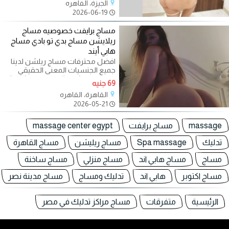
الجيزة، الفاهره
2026-06-19
مساج برايفت خصوصيه مساج
ريلايشن مساج بدي تو بادي مساج
هابي أيند
افضل محترفات مساج ريلشن لدينا
جميع الجنسيات المعنى الحقيقي
لمساج ريلاشين # مساج ريلاشين#
69 جنيه
جلسات
القاهرة، القاهره
2026-05-21
massage
مساج برايفت
massage center egypt
تدليك
Spa massage
مساج ريليشن
مساج القاهرة
مساج
مساج هابي اند
مساج منزلي
مساج ساخنة
مساج اكتوبر
هابي اند
تدليك ومساج
مساج مدينة نصر
الرئيسية
متفرقات
مساج مراكز تدليك في مصر