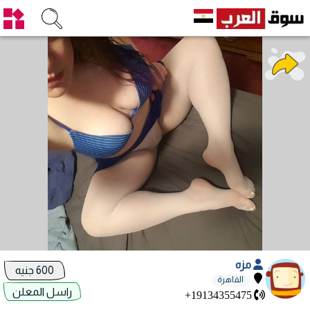
مزه
600 جنيه
القاهرة
راسل المعلن
+19134355475