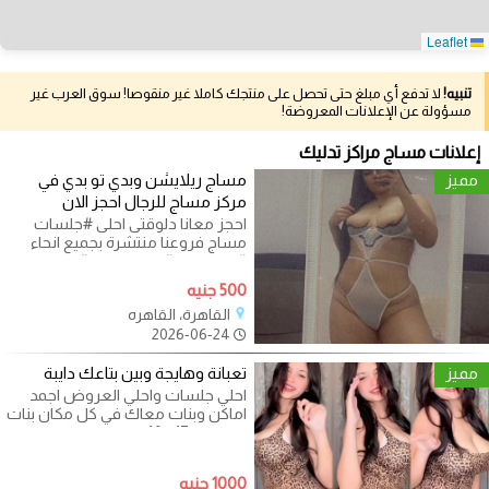
Leaflet
تنبيه!
لا تدفع أي مبلغ حتى تحصل على منتجك كاملا غير منقوصا! سوق العرب غير
مسؤولة عن الإعلانات المعروضة!
إعلانات مساج مراكز تدليك
مميز
مساج ريلايشن وبدي تو بدي في
مركز مساج للرجال احجز الان
احجز معانا دلوقتى احلى #جلسات
مساج فروعنا منتشرة بجميع انحاء
#القاهرة و #الجيزة متاح #جلسات
#ريليشن
500 جنيه
القاهرة، القاهره
2026-06-24
مميز
تعبانة وهايجة وبين بتاعك دايبة
احلي جلسات واحلي العروض اجمد
اماكن وبنات معاك في كل مكان بنات
من سن 17ل40 متعة المتعة والدلع
كل
1000 جنيه