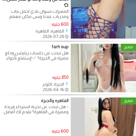
💞
المميزات نسوان بلدي اجمل بنات
ومدربات عندنا وبس مكان معقم
ونظيف جميع الجلسات متاحه الدفع
600 جنيه
بعد
القاهرة، القاهره
2026-07-28
مميز
farh sup
هل تبحث عن جلسات ريليشن ودلع
مميزة في الجيزة؟ ✅ استمتع بأجواء
خاصة وراحة تامة مع أفضل البنات
850 جنيه
الجيزة، اكتوبر
2026-04-16
مميز
القاهره والجيزة
- هل تبحث عن تجربة استرخاء فريدة
ومميزة في القاهرة؟ نقدم لك أفضل
محترفات المساج ريلاشن في مدينة
600 جنيه