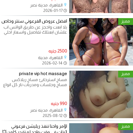
القاهرة، مدينة نصر
2026-01-17
مميز
افضل عروض الفرعوني سنتر وخاص
يلا ابعت واحجز عن طريق الواتس اب
علشان ابعتلك تفاصيل واسعار احلي
جلسات المساچ والاسترخاء بافخم
2500 جنيه
القاهرة، مدينة
2026-02-14
مميز
private vip hot massage
مساج استرخايئ مساج ريلاكس
مساج وجلسات ومدربات نار كل انواع
الاسترخاء والدلع والمتعة متاح سبا
Vip
990 جنيه
القاهرة، مدينه نصر
2025-08-12
مميز
اؤمر واحنا ننفذ ريليشن فرعوني
3بنات في وقت واحد لو تقدر كلمن💥