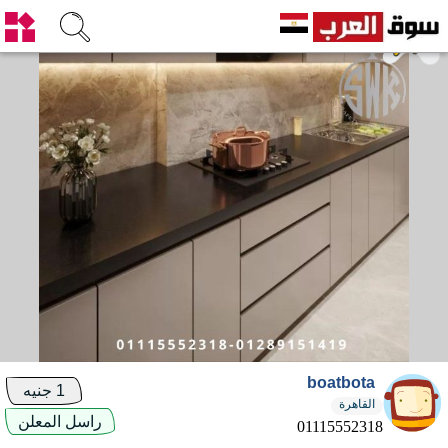
boatbota
1 جنيه
القاهرة
راسل المعلن
01115552318