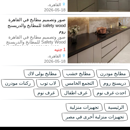
-01115552318 ? مطابخ حديثة
القاهرة،
2026… مش مجرد
2026-05-18
صور وتصميم مطابخ في القاهرة
safety wood للمطابخ والدريسنج
روم
صور وتصميم مطابخ في القاهرة
Safety Wood للمطابخ والدريسنج
روم?01289151419 -01115552318
1 جنيه
? مطابخ حديثة 2026… مش مجرد
القاهرة،
2026-05-18
مطابخ مودرن
مطابخ خشب
مطابخ بولى لاك
دريسنج روم
التجمع الخامس
لاب توب
ركنات مودرن
احدث غرف نوم
غرف اطفال
غرف نوم
الرئيسية
تجهيزات منزلية
تجهيزات منزلية أخرى في مصر