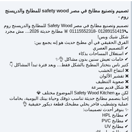
تصميم وتصنيع مطابخ في مصر safety wood للمطابخ والدريسنج
روم -
تصميم وتصنيع مطابخ في مصر Safety Wood للمطابخ والدريسنج روم
📞01289151419 -01115552318 🚨 مطابخ حديثة 2026… مش مجرد
شكل شيك وبس!
الفرق الحقيقي في أي مطبخ حديث هو إنه يجمع بين:
✔ التصميم العصري
✔ استغلال المساحات بذكاء
✔ خامات تعيش سنين بدون مشاكل 👌✨
كتير ناس بتختار المطبخ بالشكل فقط… وبعد فترة تبدأ المشاكل 👇
❌ انتفاخ الخشب
❌ تقشير الألوان
❌ صعوبة التنظيف
❌ شكل قديم بسرعة
لكن مع Safety Wood Kitchen الموضوع مختلف 💎
إحنا بنصمم مطابخ حديثة تناسب ذوقك وحياة بيتك اليومية، بخامات
عملية وتشطيب فاخر يخلي مطبخك قطعة ديكور حقيقية 👌
✨ بنوفر أحدث تصميمات:
✔ مطابخ HPL
✔ مطابخ PVC
✔ مطابخ UV
✔ مطابخ بولي لاك