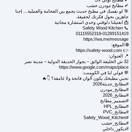
✔ مطابخ مودرن خشب
🎯 لو نفسك في مطبخ حديث يجمع بين الفخامة والعملية… إحنا
جاهزين نحول فكرتك لحقيقة.
📩 ابعتيلنا دلوقتي وخدي استشارة مجانية
📞 Safety Wood Kitchen
01115552318-01289151419
https://wa.me/message
🌐 الموقع:
👉 https://safety-wood.com
📍 العنوان:
32 ش الخليفة الواثق – بجوار الحديقة الدولية – مدينة نصر
https://www.google.com/maps/place
💬 قولي لنا في الكومنت:
تحبي مطبخك يكون ألوان فاتحة ولا غامقة؟ 👇🔥
#مطابخ_حديثة2026
#مطابخ_مودرن
#مطابخ_2026
#تصميم_مطابخ
#مطابخ_HPL
#مطابخ_PVC
#Safety_Wood_Kitchen
#مطابخ_خشب
#ديكور_داخلي