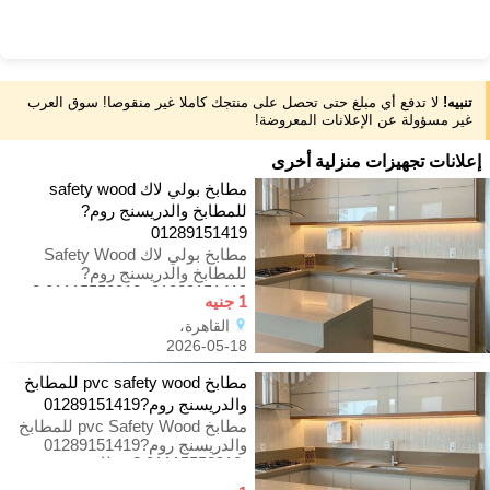
تنبيه!
لا تدفع أي مبلغ حتى تحصل على منتجك كاملا غير منقوصا! سوق العرب
غير مسؤولة عن الإعلانات المعروضة!
إعلانات تجهيزات منزلية أخرى
مطابخ بولي لاك safety wood
للمطابخ والدريسنج روم?
01289151419
مطابخ بولي لاك Safety Wood
للمطابخ والدريسنج روم?
01289151419 -01115552318 ?
1 جنيه
مطابخ حديثة 2026… مش مجرد
القاهرة،
شكل شيك وبس!
2026-05-18
مطابخ pvc safety wood للمطابخ
والدريسنج روم?01289151419
مطابخ pvc Safety Wood للمطابخ
والدريسنج روم?01289151419
-01115552318 ? مطابخ حديثة
2026… مش مجرد شكل شيك