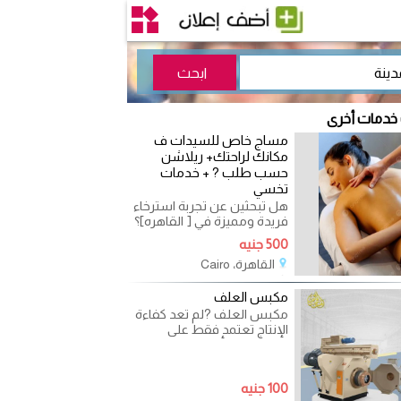
 خدمات أخرى
مساج خاص للسيدات ف
مكانك لراحتك+ ريلاشن
حسب طلب ? + خدمات
تخسي
هل تبحثين عن تجربة استرخاء
فريدة ومميزة في [ القاهره]؟
نقدم لكِ خدمات مساج
500 جنيه
حصرية للسيدات فقط، تجمع
القاهرة، Cairo
2026-05-18
مكبس العلف
مكبس العلف ?لم تعد كفاءة
الإنتاج تعتمد فقط على
الخامات، بل أصبحت معدات
التصنيع عاملًا رئيسيًا في
100 جنيه