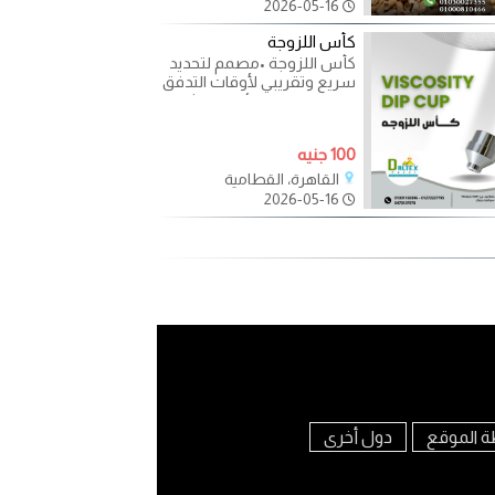
2026-05-16
كأس اللزوجة
كأس اللزوجة •مصمم لتحديد
سريع وتقريبي لأوقات التدفق
للدهانات والسوائل المماثلة
في ورش العمل وفي
100 جنيه
القاهرة، القطامية
2026-05-16
ة الموقع
دول أخرى