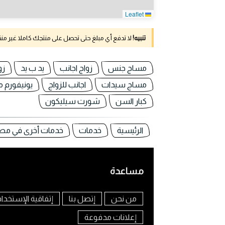
Leaflet
تنبيه!
لا تدفع أي مبلغ حتى تحصل على منتجك كاملا غير م
مساج جنس
زواج اجانب
يد ب يد
زو
مساج سيدات
اجانب للزواج
يونيفورم 
كبار السن
شورت سيليكون
الرئيسية
خدمات
خدمات أخرى في مص
مساعدة
من نحن
إتصل بنا
إتفاقية الإستخدا
إعلانات مدفوعة