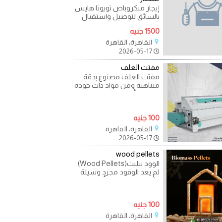
إيجار ميكروباص تويوتا هايس
بالسائق لتوصيل واستقبال
المطار بكل سهولة وبدون
1500 جنيه
تعقيد ✈️? تخطط للسفر
القاهرة، القاهرة
2026-05-17
مفتت العلف
مفتت العلف مصنوع بدقة
متناهية ومن مواد ذات جودة
عالية و بأحدث الثقنيات
العالمية لضمان كفاءة عملية
100 جنيه
القاهرة، القاهرة
2026-05-17
wood pellets
الوود بيليت(Wood Pellets)
لم يعد الوقود مجرد وسيلة
تشغيل… بل عنصر أساسي
في تحسين كفاءة الإنتاج
وتقليل
100 جنيه
القاهرة، القاهرة