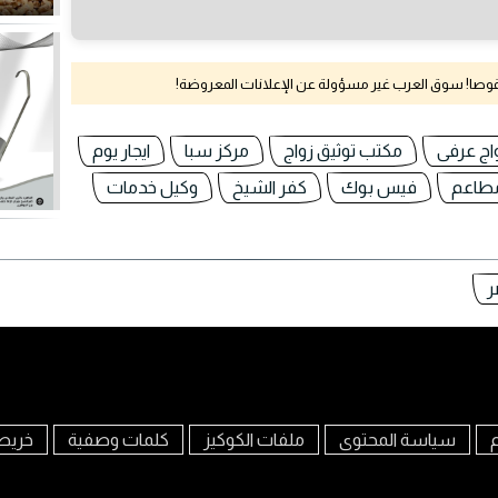
نقوصا! سوق العرب غير مسؤولة عن الإعلانات المعروضة!
اج عرفى
مكتب توثيق زواج
مركز سبا
ايجار يوم
مطاعم
فيس بوك
كفر الشيخ
وكيل خدمات
ر
م
سياسة المحتوى
ملفات الكوكيز
كلمات وصفية
خريط