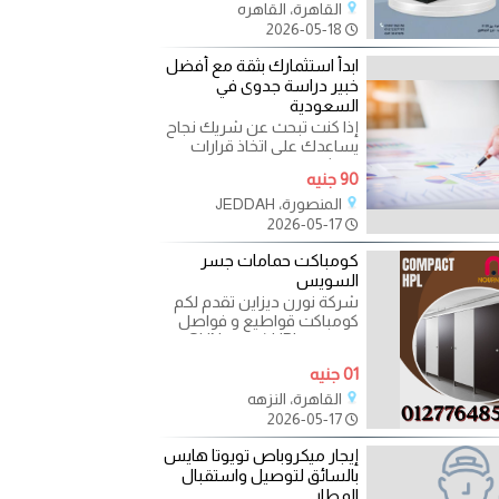
القاهرة، القاهره
2026-05-18
ابدأ استثمارك بثقة مع أفضل
خبير دراسة جدوى في
السعودية
إذا كنت تبحث عن شريك نجاح
يساعدك على اتخاذ قرارات
استثمارية مدروسة، فإن
90 جنيه
الاستعانة بـ أفضل خبير
المنصورة، JEDDAH
2026-05-17
كومباكت حمامات جسر
السويس
شركة نورن ديزاين تقدم لكم
كومباكت قواطيع و فواصل
حمامات HPL (صينى SUN
FUL) (هندى GREEN LAAM)
01 جنيه
( فرنسى POLY
القاهرة، النزهه
2026-05-17
إيجار ميكروباص تويوتا هايس
بالسائق لتوصيل واستقبال
المطار