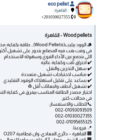
eco pellet
القاهرة
+201030027355
Wood pellets - القاهرة
🪵 الوود بيليت(Wood Pellets)… طاقة بكفاءة مختلفة ⚡
في وقت بقت فيه المصانع بتدور على تشغيل أكثر ا
اللي بتجمع بين الأداء القوي وسهولة الاستخدام.
✔️ احتراق ثابت وكفاءة عالية
✔️ سهل التخزين والنقل
✔️ مناسب لاحتياجات تشغيل متعددة
✔️ يساعد على تقليل استهلاك الوقود التقليدي
✔️ تشغيل أنظف وانبعاثات أقل ♻️
اختيار مصدر الطاقة المناسب بيفرق في كفاءة التشغ
في مجالات كتير.
📞للطلب والاستفسار:
002-01093093509
002-01030027355
002-01095655325
📍 فروعنا:
🏢 القاهرة – دائري المعادي، وان قطامية O207
🏢 كفر الشيخ – دوران 47، خلف سيراميكا رويال -برج الجوهرى