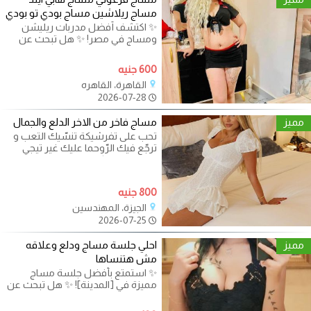
مساج ريلاشين مساج بودي تو بودي
✨ اكتشف أفضل مدربات ريليشن
ومساج في مصر! ✨ هل تبحث عن
تجربة استرخاء فريدة ومميزة؟ لدينا
في سبا
600 جنيه
القاهرة، القاهره
2026-07-28
مميز
مساج فاخر من الاخر الدلع والجمال
تحب على تفرشيكة تنسّيك التعب و
ترجّع فيك الرّوحما عليك غير تيجي
بحذانا عندنا ليكم اوفر جنان
800 جنيه
الجيزة، المهندسين
2026-07-25
مميز
احلي جلسة مساج ودلع وعلاقه
مش هتنساها
✨ استمتع بأفضل جلسة مساج
مميزة في [المدينة]! ✨ هل تبحث عن
تجربة استرخاء فريدة تزيل عنك التعب