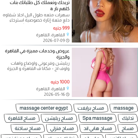
تريحك وتعملك كل طلباتك بنات
كلهم نار a
سهرات متعه طول اليل احلا شقاوه
دلع متعة إثارة خصوصية استرخاء
هابي بدي بلو فرعوني ريليشن امامي
999 جنيه
القاهرة، القاهرة
2026-07-09
عروض وخدمات مميزة في القاهرة
والجيزة
ريليشن وفرعوني واوضاع واهات
واوف اح - مكانا ف القاهرة و الجيزة
جلسات خاصة هتغير مودك كل
الجلسات
1000 جنيه
القاهرة، القاهرة
2026-05-16
massage
مساج برايفت
massage center egypt
تدليك
Spa massage
مساج ريليشن
مساج القاهرة
مساج
مساج هابي اند
مساج منزلي
مساج ساخنة