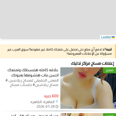
Leaflet
تنبيه!
لا تدفع أي مبلغ حتى تحصل على منتجك كاملا غير منقوصا! سوق العرب غير
مسؤولة عن الإعلانات المعروضة!
إعلانات مساج مراكز تدليك
مميز
علاقه كامله هتبسطك وتمتعك
احسن بنات هتشوفها بعيونك
المعنى الحقيقي لمساج ريلاشين #
مساج ريلاشين# جلسات مساج
ريلاشين #معنى مساج ريلاشين
#مساج ريلاشن#
600 جنيه
القاهرة، القاهره
2026-07-28
مميز
مساج فرعوني مساج هابي ايند