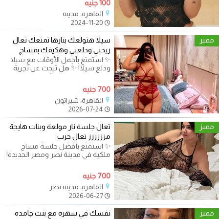
100 جنيه
القاهرة، مدينة
2024-11-20
مميز
سيلا هتولعك بنارها تمتعك تعال
ريحني ودلعني وهكيفك بمساج
✨ استمتع بأجمل الأوقات مع سيلا
ودلع سيلا! ✨ هل تبحث عن تجربة
فريدة من نوعها تملؤها المتعة
700 جنيه
القاهرة، شيراتون
2026-07-24
مميز
تعال جلسة نار مولعة وبنات هايجة
مزززززز تعال جرب
✨ استمتع بأفضل جلسة مساج
ملكية في مدينة نصر ومصر الجديدة!
✨ هل تبحث عن تجربة استرخاء فاخرة
تلامس
700 جنيه
القاهرة، مدينة نصر
2026-06-27
مميز
نفسك في سهره مع بنت جامده