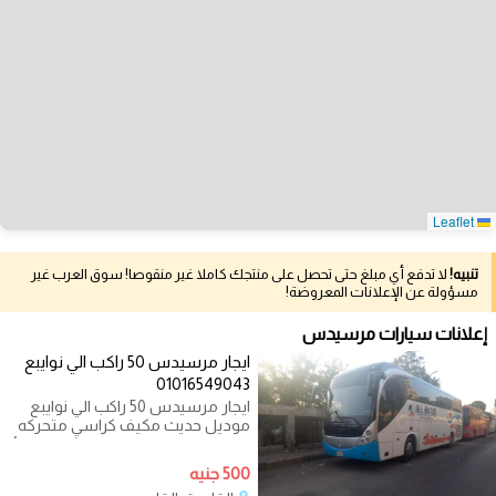
Leaflet
تنبيه!
لا تدفع أي مبلغ حتى تحصل على منتجك كاملا غير منقوصا! سوق العرب غير
مسؤولة عن الإعلانات المعروضة!
إعلانات سيارات مرسيدس
ايجار مرسيدس 50 راكب الي نوايبع
01016549043
ايجار مرسيدس 50 راكب الي نوايبع
موديل حديث مكيف كراسي متحركه
مريحه سقف عالى خزنة للشنط ستائر
عازلة
500 جنيه