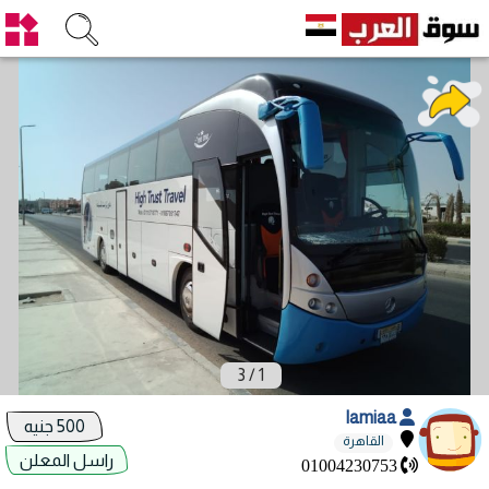
3
/
1
lamiaa
500 جنيه
القاهرة
راسل المعلن
01004230753