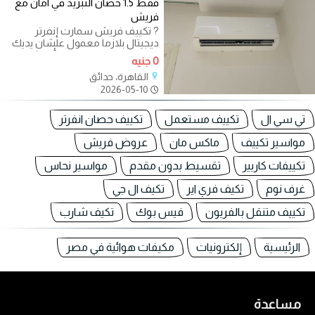
فقط 1.5 حصان التبريد في امان مع
فريش
? تكييف فريش سمارت إنفرتر
ديجيتال بلازما معمول علشان يديك
راحة حقيقية في عز الحر بأداء ثابت
0 جنيه
وكفاءة
القاهرة، حدائق
2026-05-10
تي سي ال
تكييف مستعمل
تكييف حصان انفرتر
مواسير تكييف
ماكس مان
عروض فريش
تكييفات كاريير
تقسيط بدون مقدم
مواسير نحاس
غرف نوم
تكيف فري اير
تكيف ال جي
تكييف متنقل بالفريون
فيس بوك
تكيف شارب
الرئيسية
إلكترونيات
مكيفات هوائية في مصر
مساعدة