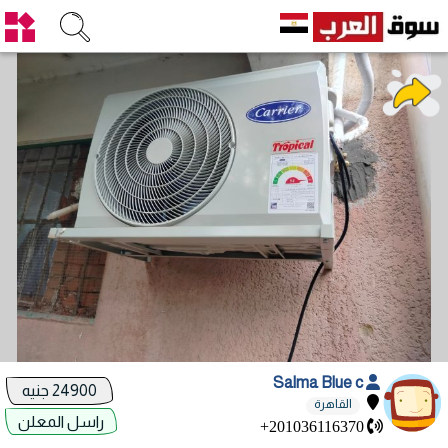
Salma Blue c
24900 جنيه
القاهرة
راسل المعلن
+201036116370