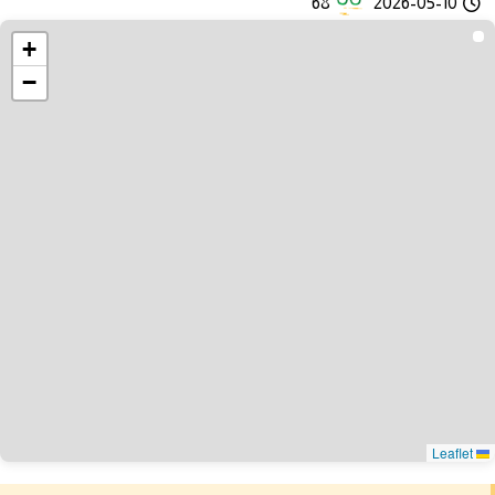
68
2026-05-10
+
−
Leaflet