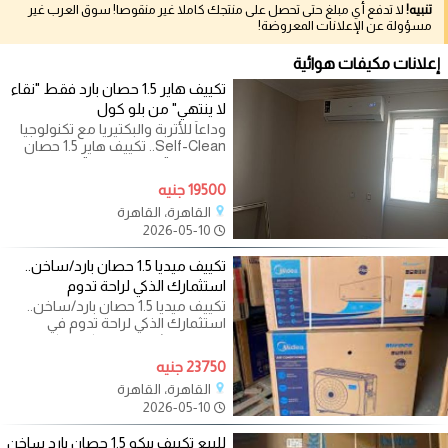
تنبيه!
لا تدفع أي مبلغ حتى تحصل على منتجك كاملا غير منقوصا! سوق العرب غير
مسؤولة عن الإعلانات المعروضة!
إعلانات مكيفات هوائية
تكييف هاير 1.5 حصان بارد فقط "نقاء
لا ينتهي" من بلو كول
وداعاً للأتربة والبكتيريا مع تكنولوجيا
Self-Clean.. تكييف هاير 1.5 حصان
بارد فقط "نقاء لا ينتهي" من بلو
19500 جنيه
القاهرة، القاهرة
2026-05-10
تكييف ميديا 1.5 حصان بارد/ساخن..
استثمارك الذكي لراحة تدوم
تكييف ميديا 1.5 حصان بارد/ساخن..
استثمارك الذكي لراحة تدوم في
الصيف والشتاء من مركز بلو كول
المعتمد
23750 جنيه
القاهرة، القاهرة
2026-05-10
للبيع تكييف بيكو 1.5 حصان بارد ساخن