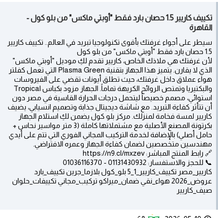
تكييف كاريير 1.5 حصان بارد فقط "أوبتي ماكس" من بلو كول -
القاهرة
سيطر على أجواء غرفتك بأقوى تكنولوجيا تبريد في العالم.. تكييف كاريير
1.5 حصان بارد فقط "أوبتي ماكس" من بلو كول
لأن غرفتك هي ملاذك الخاص، كاريير تقدم لكِ موديل "أوبتي ماكس"
الذي لا يقارن. يتميز هذا الجهاز بتقنية Plasma Green التي تعمل كفلتر
هواء عملاق داخل غرفتك، حيث تطلق أيونات تقضي على الفيروسات
والبكتيريا وتمتص الروائح الكريهة تماماً. الجهاز مزود بكباس Tropical
استوائي، مصمم خصيصاً ليتحمل درجات الحرارة القاسية في مصر دون
أن تتأثر كفاءة التبريد. مع شاشة ديجيتال جذابة وتصميم انسيابي، يضيف
كاريير لمسة فخامة لمنزلك. مركز بلو كول يضمن لكِ استلام الجهاز
بكرتونة المصنع الأصلية مع مشتملاتها كاملة (3 متر مواسير نحاس +
حامل أصلي) بالإضافة لخدمة التركيب المجاني الفوري التي تتم على أيدي
مهندسين متخصصين لضمان كفاءة الجهاز وعمره الافتراضي.
🔗 رابط المنتج المباشر: https://n9.cl/mxzev
📞 للحجز والاستفسار: 01131430932 - 01036116370
كاريير_مصر تكييف_كاريير_1_5 بلو_كول بلازما_جرين تكييف_بارد
عروض_2026 هواء_نقي ضمان_ميراكو تركيب_مجاني تكييفات_حلوان
صيف_كاريير