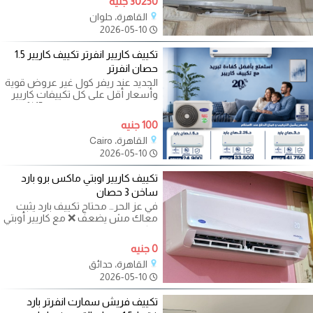
30250 جنيه
القاهرة، حلوان
2026-05-10
تكييف كاريير انفرتر تكييف كاريير 1.5
حصان انفرتر
الجديد عند ريفر كول غير عروض قوية
وأسعار أقل على كل تكييفات كاريير
في مصر خصومات توصل لـ 15% على
100 جنيه
القاهرة، Cairo
2026-05-10
تكييف كاريير اوبتي ماكس برو بارد
ساخن 3 حصان
في عز الحر… محتاج تكييف بارد يثبت
معاك مش يضعف ❌ مع كاريير أوبتي
ماكس برو ديجيتال بلازما هتاخد
0 جنيه
القاهرة، حدائق
2026-05-10
تكييف فريش سمارت انفرتر بارد