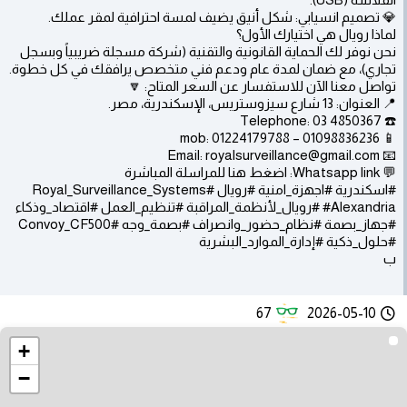
💎 تصميم انسيابي: شكل أنيق يضيف لمسة احترافية لمقر عملك.
لماذا رويال هي اختيارك الأول؟
نحن نوفر لك الحماية القانونية والتقنية (شركة مسجلة ضريبياً وبسجل
تجاري)، مع ضمان لمدة عام ودعم فني متخصص يرافقك في كل خطوة.
تواصل معنا الآن للاستفسار عن السعر المتاح: 🔽
📍 العنوان: 13 شارع سيزوستريس، الإسكندرية، مصر.
☎️ Telephone: 03 4850367
📱 mob: 01224179788 – 01098836236
📧 Email: royalsurveillance@gmail.com
💬 Whatsapp link: اضغط هنا للمراسلة المباشرة
#اسكندرية #اجهزة_امنية #رويال #Royal_Surveillance_Systems
#Alexandria #رويال_لأنظمة_المراقبة #تنظيم_العمل #اقتصاد_وذكاء
#جهاز_بصمة #نظام_حضور_وانصراف #بصمة_وجه #Convoy_CF500
#حلول_ذكية #إدارة_الموارد_البشرية
ب
67
2026-05-10
+
−