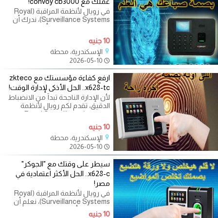
عملك مع convoy cb3000!
في رويال لأنظمة المراقبة (Royal
Surveillance Systems)، ندرك أن
استمرارية العمل هي أساس النجاح.
لذا نقدم لكم
10 جنيه
الإسكندرية، محطة
2026-05-10
ارفع كفاءة مؤسستك مع zkteco
x628-tc.. الحل الأذكى لإدارة الوقت!
لأن الإدارة الناجحة تبدأ من الانضباط
الدقيق، تقدم لكم رويال لأنظمة
المراقبة (Royal Surveillance
Systems)
10 جنيه
الإسكندرية، محطة
2026-05-10
سيطر على وقتك مع "الجوكر"
x628-c.. الحل الأكثر اعتمادية في
مصر!
في رويال لأنظمة المراقبة (Royal
Surveillance Systems)، نعلم أن
الوقت هو رأس مالك الحقيقي. لذا
10 جنيه