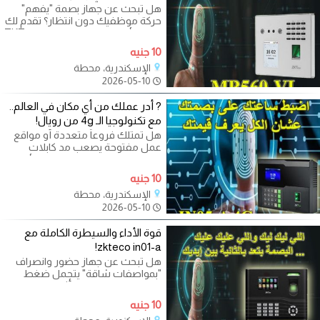
هل تبحث عن جهاز بصمة "يفهم"
حركة موظفيك دون انتظار؟ تقدم لك
رويال لأنظمة المراقبة جهاز ZKTeco
MB560-VL،
10 جنيه
الإسكندرية، محطة
2026-05-10
? أدر عملك من أي مكان في العالم..
مع تكنولوجيا الـ 4g من رويال!
هل تمتلك فروعاً متعددة أو مواقع
عمل مفتوحة يصعب مد كابلات
الإنترنت إليها؟ تقدم لك رويال لأنظمة
10 جنيه
الإسكندرية، محطة
2026-05-10
قوة الأداء والسيطرة الكاملة مع
zkteco in01-a!
هل تبحث عن جهاز حضور وانصراف
"بمواصفات شاقة" يتحمل ضغط
العمل المستمر ولا يتأثر بانقطاع
الكهرباء؟
10 جنيه