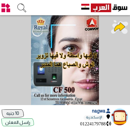
nagwa
10 جنيه
الإسكندرية
راسل المعلن
01224179788