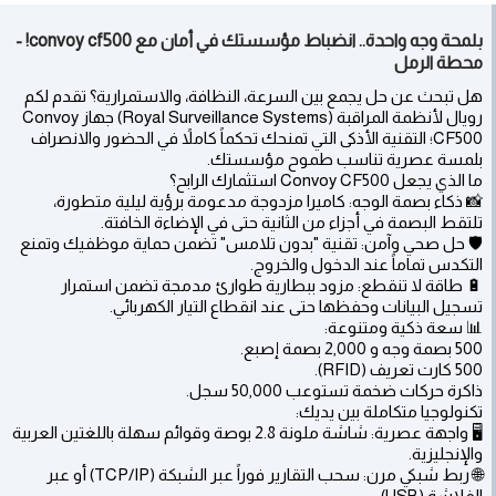
بلمحة وجه واحدة.. انضباط مؤسستك في أمان مع convoy cf500! -
محطة الرمل
هل تبحث عن حل يجمع بين السرعة، النظافة، والاستمرارية؟ تقدم لكم
رويال لأنظمة المراقبة (Royal Surveillance Systems) جهاز Convoy
CF500؛ التقنية الأذكى التي تمنحك تحكماً كاملاً في الحضور والانصراف
بلمسة عصرية تناسب طموح مؤسستك.
ما الذي يجعل Convoy CF500 استثمارك الرابح؟
📸 ذكاء بصمة الوجه: كاميرا مزدوجة مدعومة برؤية ليلية متطورة،
تلتقط البصمة في أجزاء من الثانية حتى في الإضاءة الخافتة.
🛡️ حل صحي وآمن: تقنية "بدون تلامس" تضمن حماية موظفيك وتمنع
التكدس تماماً عند الدخول والخروج.
🔋 طاقة لا تنقطع: مزود ببطارية طوارئ مدمجة تضمن استمرار
تسجيل البيانات وحفظها حتى عند انقطاع التيار الكهربائي.
📊 سعة ذكية ومتنوعة:
500 بصمة وجه و 2,000 بصمة إصبع.
500 كارت تعريف (RFID).
ذاكرة حركات ضخمة تستوعب 50,000 سجل.
تكنولوجيا متكاملة بين يديك:
🖥️ واجهة عصرية: شاشة ملونة 2.8 بوصة وقوائم سهلة باللغتين العربية
والإنجليزية.
🌐 ربط شبكي مرن: سحب التقارير فوراً عبر الشبكة (TCP/IP) أو عبر
الفلاشة (USB).