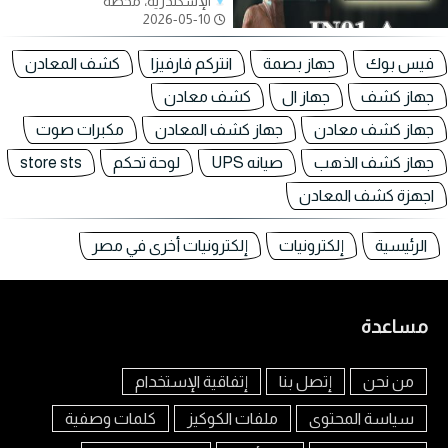
الإسكندرية، محطة
2026-05-10
فيس بوك
جهاز بصمة
انتركم فارفيزا
كشف المعادن
جهاز كشف
جهاز ال
كشف معادن
جهاز كشف معادن
جهاز كشف المعادن
مكبرات صوت
جهاز كشف الذهب
صيانه UPS
لوحة تحكم
store sts
اجهزة كشف المعادن
الرئيسية
إلكترونيات
إلكترونيات أخرى في مصر
مساعدة
من نحن
إتصل بنا
إتفاقية الإستخدام
سياسة المحتوى
ملفات الكوكيز
كلمات وصفية