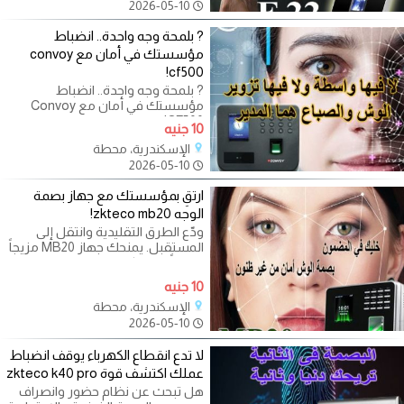
2026-05-10
? بلمحة وجه واحدة.. انضباط
مؤسستك في أمان مع convoy
cf500!
? بلمحة وجه واحدة.. انضباط
مؤسستك في أمان مع Convoy
CF500! هل تبحث عن حل يجمع بين
10 جنيه
السرعة، النظافة،
الإسكندرية، محطة
2026-05-10
ارتقِ بمؤسستك مع جهاز بصمة
الوجه zkteco mb20!
ودّع الطرق التقليدية وانتقل إلى
المستقبل. يمنحك جهاز MB20 مزيجاً
عبقرياً بين التكنولوجيا المتطورة
10 جنيه
الإسكندرية، محطة
2026-05-10
لا تدع انقطاع الكهرباء يوقف انضباط
عملك اكتشف قوة zkteco k40 pro
هل تبحث عن نظام حضور وانصراف