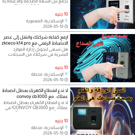
يجمع بين السعة الضخمة والاعتمادية
المطلقة؟ جهاز ZK-K40 PRO هو
الحارس
10 جنيه
الإسكندرية، المعمورة
2026-05-10
ارفع كفاءة شركتك وانتقل إلى عصر
الانضباط الرقمي مع zkteco k14 pro
هل تسعى لتحويل إدارة الموارد
البشرية في شركتك من السجلات
التقليدية إلى نظام ذكي وسريع؟ جهاز
ZKTeco K14
10 جنيه
الإسكندرية، محطة
2026-05-10
لا تدع انقطاع الكهرباء يعطل انضباط
عملك.. مع convoy cb3000
لا تدع انقطاع الكهرباء يعطل انضباط
عملك.. مع CONVOY CB3000! في
رويال لأنظمة المراقبة (Royal
Surveillance Systems)،
10 جنيه
الإسكندرية، محطة
2026-05-10