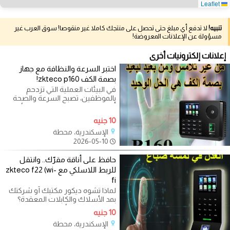
Leaflet
تنبيه!
لا تدفع أي مبلغ حتى تحصل على منتجك كاملا غير منقوصا! سوق العرب غير
مسؤولة عن الإعلانات المعروضة!
إعلانات إلكترونيات أخرى
اختبر السرعة والنظافة مع جهاز
بصمة الكف zkteco p160!
في البيئات العملية التي تزدحم
بالموظفين، تصبح السرعة والصحة
أولوية قصوى. تقدم لك رويال لأنظمة
10 جنيه
الإسكندرية، محطة
2026-05-10
حافظ على أناقة مقرّك.. وانتقل
للربط اللاسلكي مع zkteco f22 (wi-
fi
لماذا تشوه ديكور مكتبك أو شركتك
بمد الأسلاك والكابلات المعقدة؟
تقدم لك رويال لأنظمة المراقبة الحل
10 جنيه
الإسكندرية، محطة