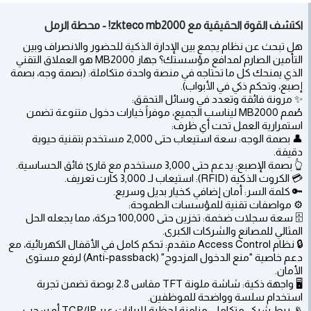
اكتشف القوة الحقيقية مع zkteco mb2000! - محطة الرمل
هل تبحث عن نظام يجمع بين الإدارة الذكية للحضور والانصراف وبين
التأمين الصارم لمدافع مؤسستك؟ جهاز MB2000 هو العملاق التقني
الذي يمنحك كل ما تحتاجه في منصة واحدة متكاملة: (بصمة وجه، بصمة
إصبع، وتحكم ذكي في الأبواب).
✨ مرونة فائقة وتعدد في وسائل التحقق:
صُمم MB2000 ليناسب الجميع، موفراً خيارات دخول متنوعة تضمن
استمرارية العمل تحت أي ظرف:
👤 بصمة الوجه: سعة استيعاب حتى 2,000 مستخدم بتقنية حيوية
دقيقة.
👆 بصمة الإصبع: يدعم حتى 3,000 مستخدم مع قارئ فائق الحساسية.
💳 الكروت الذكية (RFID): استيعاب لـ 3,000 كارت تعريف.
🔑 كلمة السر: أمان إضافي كخيار بديل وسريع.
⚙️ مواصفات تقنية للمؤسسات الطموحة:
🗄️ سعة سجلات ضخمة: تخزين حتى 100,000 حركة، مما يجعله الحل
المثالي للمصانع والشركات الكبرى.
🔒 نظام Access Control متقدم: تحكم كامل في الأقفال الكهربائية، مع
دعم خاصية "منع الدخول المزدوج" (Anti-passback) لرفع مستوى
الأمان.
🖥️ واجهة ذكية: شاشة ملونة TFT مقاس 2.8 بوصة تضمن تجربة
استخدام سلسة وواضحة للموظفين.
📡 ربط شبكي متكامل: مزامنة لحظية للبيانات عبر TCP/IP أو سحب