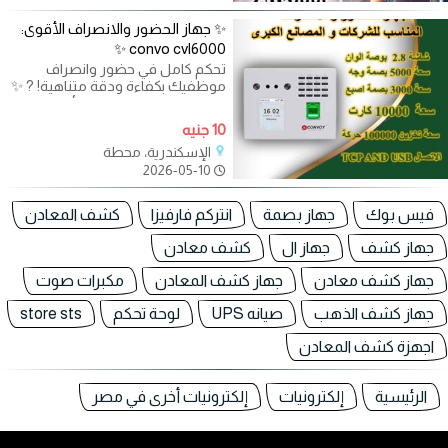
✨ جهاز الحضور والانصراف الأقوى:
convo cvl6000 ✨
تحكم كامل في حضور وانصراف
موظفيك بكفاءة ودقة متناهية! ? ✨
جهاز الحضور والانصراف الأقوى:
Convo CVL6000 ✨
10 جنيه
الإسكندرية، محطة
2026-05-10
فيس بوك
جهاز بصمة
انتركم فارفيزا
كشف المعادن
جهاز كشف
جهاز ال
كشف معادن
جهاز كشف معادن
جهاز كشف المعادن
مكبرات صوت
جهاز كشف الذهب
صيانه UPS
لوحة تحكم
store sts
اجهزة كشف المعادن
الرئيسية
إلكترونيات
إلكترونيات أخرى في مصر