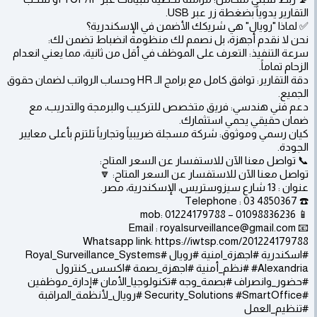
التقارير يدوياً بضغطة زر عبر USB.
✅ لماذا "رويال" هي شريكك الأضمن في الإسكندرية؟
نحن لا نقدم أجهزة، بل نصمم لك منظومة انضباط تضمن لك:
سرعة التنفيذ: التعرف على الموظف في أقل من ثانية، مما يعني انعدام
الزحام تماماً.
دقة التقارير: توافق كامل مع برامج الـ HR وحساب الرواتب لضمان حقوق
الجميع.
دعم فني هندسي: فريق متخصص للتركيب والبرمجة والتدريب، مع
ضمان حقيقي يحمي استثمارك.
كيان رسمي وموثوق: شركة مسجلة ضريبياً وتجارياً تلتزم بأعلى معايير
الجودة.
📞 تواصل معنا الآن للاستفسار عن السعر المتاح:
تواصل معنا الآن للاستفسار عن السعر المتاح: 🔽
عنوان : 13 شارع سيزوستريس، الإسكندرية، مصر.
☎️ Telephone : 03 4850367
📱 mob: 01224179788 – 01098836236
📧 Email : royalsurveillance@gmail.com
Whatsapp link: https://iwtsp.com/201224179788
#اسكندرية #اجهزة_امنية #رويال #Royal_Surveillance_Systems
#Alexandria #نظم_أمنية #اجهزة_بصمة #اكسس_كنترول
#حضور_وانصراف #بصمة_وجه #تكنولوجيا_الأمان #إدارة_موظفين
#Security_Solutions #SmartOffice #رويال_لأنظمة_المراقبة
#تنظيم_العمل