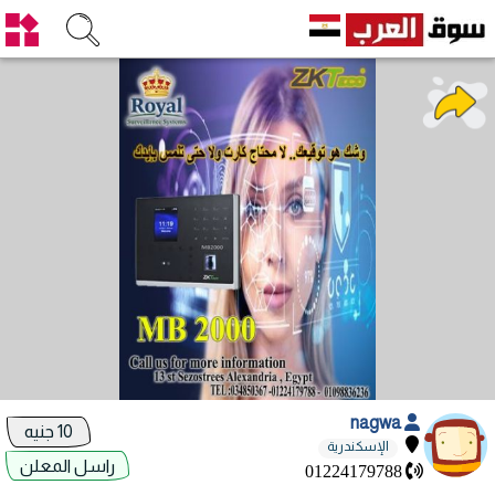
nagwa
10 جنيه
الإسكندرية
راسل المعلن
01224179788