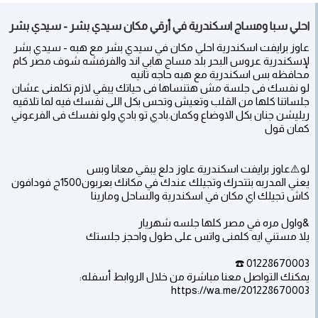
احلي سبا ومساج اسكندرية في أرقي مكان سيدي بشر - سيدي بشر
عاوز برايفت اسكندرية احلي مكان في سيدي بشر مع هبه - سيدي بشر
لإسكندرية عروس البحر بلد مساج هابي اند والفرفشه شوف مصر كام
محافظه بس اسكندرية مع هبه حاجه تانيه
لو نفسك فى جلسة مش هتنساها فى حياتك يبقي لازم تكلمنى عشان
جلساتنا كلها من القلب وتعيش وتحس بكل اللى نفسك فيه لما تلاقيه
ريليشن جنان بكل الاوضاع وكمان.بادي تو بادي ولو نفسك فى الفرعوني
كمان قول
لو⚠️عاوز برايفت اسكندرية عاوز دلع يبقي معانا وبس
يعني المدربه بتتحرك وتجيلك عندك في مكانك بعربون1500ج فودافون
كاش تجيلك اي مكان في اسكندرية والساحل ومارينا
&واول مره في مصر كلها جلسه شهريار
يلا مستني ايه كلمنى واتس على طول واحجز جلستك
01228670003 ☎️
يمكنك التواصل معنا مباشرة من خلال الروابط أسفله:
https://wa.me/201228670003