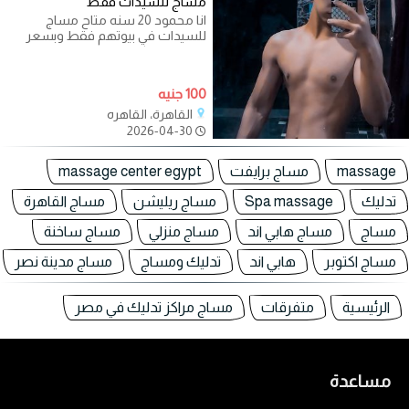
مساج للسيدات فقط
انا محمود 20 سنه متاح مساج
للسيدات في بيوتهم فقط وبسعر
رمزي جدا وكل حاجه بخصوصيه تامه
100 جنيه
القاهرة، القاهره
2026-04-30
massage
مساج برايفت
massage center egypt
تدليك
Spa massage
مساج ريليشن
مساج القاهرة
مساج
مساج هابي اند
مساج منزلي
مساج ساخنة
مساج اكتوبر
هابي اند
تدليك ومساج
مساج مدينة نصر
الرئيسية
متفرقات
مساج مراكز تدليك في مصر
مساعدة