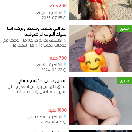
800 جنيه
القاهرة، التجمع
2026-07-25
مميز
احنا اللي بندلعه ونحطه ونركبه احنا
ملوك الاوف اح هنولعه
✨ اكتشف تجربة فريدة من نوعها مع
خدماتنا المميزة! ✨ هل تبحث عن
جلسات مساج ممتعة، دلع، واللهفة،
700 جنيه
القاهرة، التجمع
2024-08-22
مميز
سنتر وخاص علاقه ومساج
عندي انا وبس بارخص اسعر واحلي
مدربات هتلاقي راحة جسمك
ومتعتك كل اللي تتخيله موجود
هستناك تبعتلي
1000 جنيه
القاهرة، المهندسين
2026-04-04