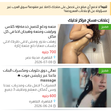
تنبيه!
لا تدفع أي مبلغ حتى تحصل على منتجك كاملا غير منقوصا! سوق العرب غير
مسؤولة عن الإعلانات المعروضة!
إعلانات مساج مراكز تدليك
مميز
متعه ودلع للصبح خدمةvip كلاس
وبرايفت ومتعة وهيجان اخنا في كل
مكان
زهقت بتدور ومش لاقي طربك احلي
جلسات معايا دلع متعة إثارة
خصوصية استرخاء هابي بدي بلو
700 جنيه
فرعوني
القاهرة، مدينة نصر
2026-07-08
مميز
تعالي دوق حلويات ومكسرات البنات
بتاعنا غير ريليشن موت 🔥
massage
المميزات 1 اجمل بنات ومدربات عندنا
وبس 2مكان معقم ونظيف 3 جميع
الجلسات متاحه 4 الدفع بعد الاختيار
600 جنيه
القاهرة، القاهره
2026-06-24