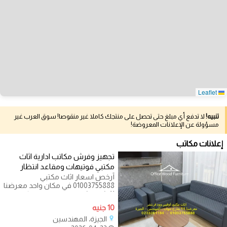
Leaflet
تنبيه!
لا تدفع أي مبلغ حتى تحصل على منتجك كاملا غير منقوصا! سوق العرب غير
مسؤولة عن الإعلانات المعروضة!
إعلانات مكاتب
تجهيز وفرش مكاتب ادارية اثاث
مكتبي فوتيهات ومقاعد انتظار
أرخص اسعار اثاث مكتبي
01003755888 في مكان واحد معرضنا
11 شارع شهاب المهندسين كراسي
مكتب ملونة اثاث مكتبي
10 جنيه
الجيزة، المهندسين