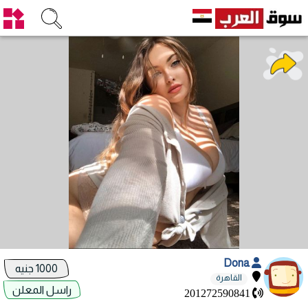
Dona
1000 جنيه
القاهرة
راسل المعلن
201272590841