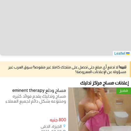
Leaflet
تنبيه!
لا تدفع أي مبلغ حتى تحصل على منتجك كاملا غير منقوصا! سوق العرب غير
مسؤولة عن الإعلانات المعروضة!
إعلانات مساج مراكز تدليك
مميز
مساج ودلع eminent therapy
مساج وتدليك يقدم فوائد كثيره
ومتنوعه بشكل دائم لجميع العملاء
من سيدات او رجال بالقاهرة ويتم
إتمام
800 جنيه
الجيزة، الدقي