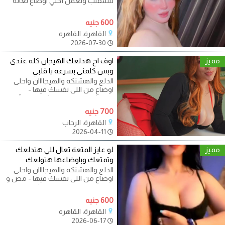
نتشقلب ونعمل أحلي اوضاع تعاله
ادلع جلستك معانا مختلفة هتجرب
التميز
600 جنيه
القاهرة، القاهره
2026-07-30
مميز
اوف اح هدلعك الهيجان كله عندى
وبس كلمنى بسرعه يا قلبي
الدلع والهشتكه والهيجاااان واحلى
اوضاع من اللى نفسك فيها -
الريليشن والمتعة والشقلبة والأوضاع
700 جنيه
القاهرة، الرحاب
2026-04-11
مميز
لو عايز المتعة تعال للي هتدلعك
وتمتعك وباوضاعها هتولعك
الدلع والهشتكه والهيجاااان واحلى
اوضاع من اللى نفسك فيها - مص و
لحس و هابي و بدي الريليشن
600 جنيه
القاهرة، القاهره
2026-06-17