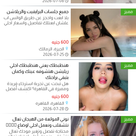
2026-07-08
مميز
جميع جلسات البرايفيت والريلاشن
يلا ابعت واحجز عن طريق الواتس اب
علشان ابعتلك تفاصيل واسعار احلي
جلسات المساچ والاسترخاء بافخم
600 جنيه
الجيزة، الزمالك
2026-07-25
مميز
هنظبطك يعني هنظبطك احلي
ريليشن هتشوفه عينك وكمان
بتبقي براحتك
هل تبحث عن تجربة استرخاء فريدة
ومميزة في القاهرة؟ اكتشف أفضل
محترفات المساج الريلاشن لدينا،
600 جنيه
القاهرة، القاهره
2026-07-28
مميز
نوني المولعة من الهيجان تعال
نتشقلب ونعمل احلي اوضاع ❤️‍🔥❤️‍🔥
محتاجة تفصل وتغير مودك تعال