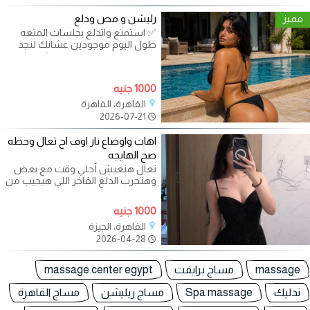
مميز
رليشن و مص ودلع
✅ استمتع واتدلع بجلسات المتعه
طول اليوم موجودين عشانك لتجد
الراحة والاسترخاء بعد يوم شاق. ✅
1000 جنيه
القاهرة، القاهرة
2026-07-21
اهات واوضاع نار اوف اح تعال وحطه
صح الهايجه
تعال هنعيش أحلي وقت مع بعض
وهتجرب الدلع الفاخر اللي هيجيب من
الاخر دلع المتعة والروقان
والاستجمام
1000 جنيه
القاهرة، الجيزة
2026-04-28
massage
مساج برايفت
massage center egypt
تدليك
Spa massage
مساج ريليشن
مساج القاهرة