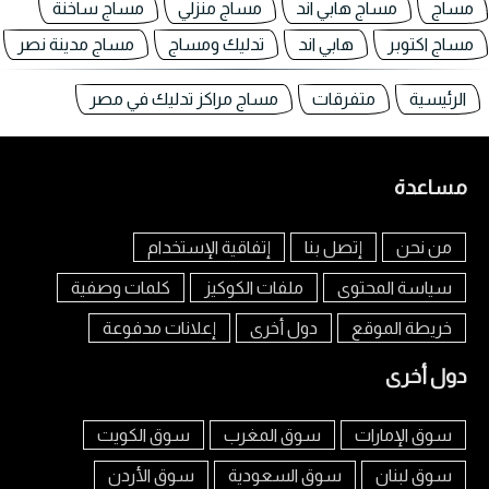
مساج
مساج هابي اند
مساج منزلي
مساج ساخنة
مساج اكتوبر
هابي اند
تدليك ومساج
مساج مدينة نصر
الرئيسية
متفرقات
مساج مراكز تدليك في مصر
مساعدة
من نحن
إتصل بنا
إتفاقية الإستخدام
سياسة المحتوى
ملفات الكوكيز
كلمات وصفية
خريطة الموقع
دول أخرى
إعلانات مدفوعة
دول أخرى
سوق الإمارات
سوق المغرب
سوق الكويت
سوق لبنان
سوق السعودية
سوق الأردن