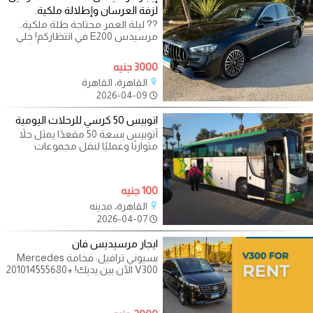
لزفة العرسان وإطلالة ملكية.
?? ليلة العمر محتاجة طلة ملكية..
مرسيدس E200 في انتظاركم! خلي
دخولكم القاعة لحظة ما تتنسيش.
استمتع
3000 جنيه
القاهرة، القاهرة
2026-04-09
اتوبيس 50 كرسي للرحلات اليومية
أتوبيس بسعة 50 مقعدًا يمثل حلاً
متوازنًا وعمليًا لنقل مجموعات
متوسطة الحجم في الرحلات
100 جنيه
القاهرة، مدينه
2026-04-07
ايجار مرسيديس فان
بسيوني ترافيل: فخامة Mercedes
V300 الآن بين يديك! +201014555680
ايجار ليموزين مرسيدس / ايجار
مرسيدس فان / ايجار