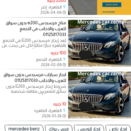
2000 جنيه
القاهرة، إختر
2026-04-06
متاح مرسيدس e200 بدون سواق
للعرب والاجانب في التجمع
01125817033
يُعد إيجار مرسيدس E200 في التجمع
بالقاهرة خيارًا مثاليًا لكل من يبحث عن
الفخامة والراحة والأداء
100 جنيه
القاهرة، التجمع
2026-02-08
ايجار سيارات مرسيدس بدون سواق
للعرب والاجانب 01125817033
شروط إيجار مرسيدس E200 بدون
سائق للمصريين بطاقة شخصية
رخصة قيادة تأمين نقدي للعرب
والأجانب
10 جنيه
القاهرة، القاهره
2026-01-26
ايجار باص
ايجار اتوبيس
فيس بوك
mercedes benz