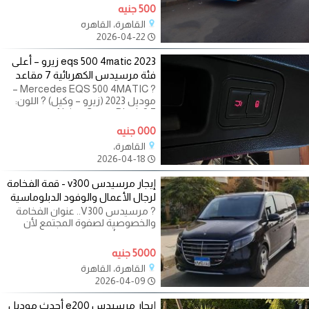
متحركه
500 جنيه
القاهرة، القاهره
2026-04-22
eqs 500 4matic 2023 زيرو – أعلى
فئة مرسيدس الكهربائية 7 مقاعد
? Mercedes EQS 500 4MATIC –
موديل 2023 (زيرو – وكيل) ? اللون:
Alpine Grey × Black ? 7 مقاعد
سيارة فاخرة بالكامل بحالة
000 جنيه
القاهرة،
2026-04-18
إيجار مرسيدس v300 - قمة الفخامة
لرجال الأعمال والوفود الدبلوماسية
? مرسيدس V300.. عنوان الفخامة
والخصوصية لصفوة المجتمع لأن
الانطباع الأول يدوم، والراحة لا تقبل
5000 جنيه
القاهرة، القاهرة
2026-04-09
إيجار مرسيدس e200 أحدث موديل