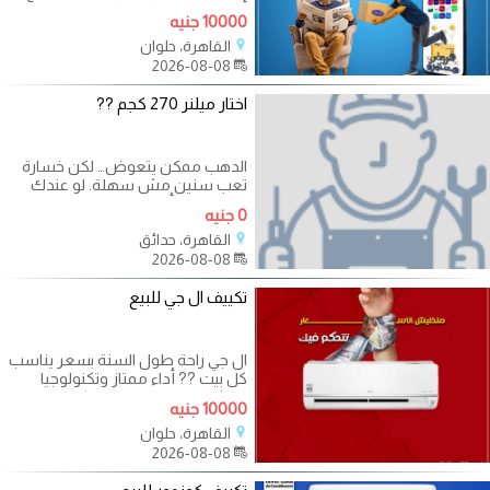
أفضل سعر وجودة. المميزات:
10000 جنيه
القاهرة، حلوان
2026-08-08
اختار ميلنر 270 كجم ??
الدهب ممكن يتعوض… لكن خسارة
تعب سنين مش سهلة. لو عندك
محل ذهب أو بتتعامل مع مبالغ
0 جنيه
ومقتنيات ثمينة،
القاهرة، حدائق
2026-08-08
تكييف ال جي للبيع
ال جي راحة طول السنة بسعر يناسب
كل بيت ?? أداء ممتاز وتكنولوجيا
حديثة بدون ما تدفع رقم كبير. ✨
10000 جنيه
القاهرة، حلوان
2026-08-08