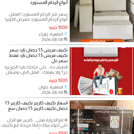
أنواع الرخام المستورد
سعر متر الرخام المستورد | افضل
أنواع الرخام المستورد معرض الكوبرا
للرخام والجرانيت من المعارض
1000 جنيه
القاهرة، زهراء
2026-08-08
تكييف فريش 1.5 حصان بارد سعر
تكييف فريش 1.5 حصان بارد فقط
سعر تكي
الصيف ده... خلي مزاجك بارد! الجو بره
حر؟ ولا يهمك... اقفل الباب وشغّل
فريش ❄️? استمتع براحة أكبر
1000 جنيه
القاهرة، حلوان
2026-08-08
اسعار تكييف كاريير تكييف كاريير 1.5
حصان تكييف كاريير 1.5 حصان سع
❄️ لما الحرارة تعلى... كاريير هو الحل.
خلي أجواء بيتك دايمًا مريحة مع تكييف
يجمع بين قوة الأداء
1000 جنيه