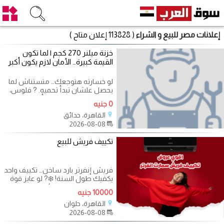
إعلانات مصر للبيع و الشراء
( 113828 إعلان متاح )
خزنة ميلنر 270 كجم | لما تكون
القيمة كبيرة… الأمان لازم يكون أكبر
لو خسارته هتوجعك… متستناش لما
يحصل علشان تبدأ تحميه. ? فلوس،
ذهب، مستندات مهمة أو مقتنيات
0 جنيه
ثمينة…
القاهرة، حدائق
2026-08-08
تكييف فريش للبيع
فريش إنفرتر بارد ساخن… تكييف واحد
يكفيك طول السنة! ❄️? لو عايز قوة
تبريد في الصيف وتدفئة مريحة في
10000 جنيه
القاهرة، حلوان
2026-08-08