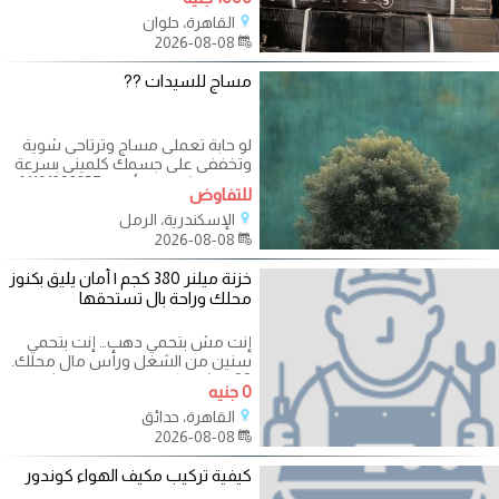
القاهرة، حلوان
2026-08-08
مساج للسيدات ??
لو حابة تعملى مساج وترتاحى شوية
وتخففى على جسمك كلمينى بسرعة
ماتتردديش دى الأرقام 01101392257
للتفاوض
01091346914
الإسكندرية، الرمل
2026-08-08
خزنة ميلنر 380 كجم | أمان يليق بكنوز
محلك وراحة بال تستحقها
إنت مش بتحمي دهب… إنت بتحمي
سنين من الشغل ورأس مال محلك.
?? علشان كده اختيار الخزنة مش
0 جنيه
رفاهية… ده
القاهرة، حدائق
2026-08-08
كيفية تركيب مكيف الهواء كوندور