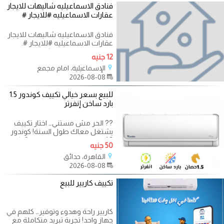
فنادق الاسماعيليه شاليهات للايجار
عقارات الاسماعيليه #للايجار #
فنادق الاسماعيليه شاليهات للايجار
عقارات الاسماعيليه #للايجار #.
عقارات الإسماعيلية شقق للايجار
12 جنيه
الإسماعيلية، امام مجمع
2026-08-08
للبيع بسعر خيالي تكييف كوندور 1.5
بارد ساخن إنفرتر
?? الحر مش مستني… اختار تكييف
يشتغل معاك طول السنة! كوندور
1.5 حصان بارد ساخن إنفرتر ❄️? تكييف
50 جنيه
القاهرة، حدائق
2026-08-08
تكييف كاريير للبيع
كاريير راحة وهدوء وتوفير… كلهم في
جهاز واحد! تجربة تبريد متكاملة مع