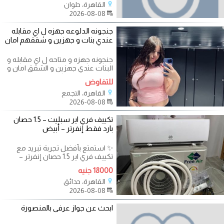
القاهرة، حلوان
2026-08-08
جنجونه الدلوعه جهزه ل اي مقابله
عندي بنات و جهزين و شققهم امان
جنجونه جهزه و متاحه ل اي مقابله و
البنات عندي جهزين و الشقق امان و
موجود بنات اي مكان و اقرب ليك و
للتفاوض
القاهرة، التجمع
2026-08-08
تكييف فري اير سبليت – 1.5 حصان
بارد فقط إنفرتر – أبيض
✨ استمتع بأفضل تجربة تبريد مع
تكييف فري اير 1.5 حصان إنفرتر –
الجديد والمستعمل في القاهرة
18000 جنيه
والجيزة!
القاهرة، حدائق
2026-08-08
ابحث عن جواز عرفى بالمنصورة