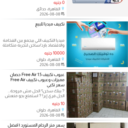
0 جنيه
مصمم لتقديم أداء
القاهرة، حدائق
2026-08-08
تكييف ميديا للبيع
ميديا التكييف اللي بيجمع بين الفخامة
والاقتصاد بارد/ساخن لتجربة متكاملة
تكنولوجيا إنفرتر
10000 جنيه
القاهرة، حلوان
2026-08-08
عيوب تكييف Free Air 1.5 حصان
مميزات وعيوب تكييف Free Air
سعر تكيي
? بيتك سخن؟ الحل مش مروحة...
الحل فري إير! ? استمتع بجو منعش
ومريح في البيت مع تكييفات فري إير.
10 جنيه
✔️
القاهرة، حلوان
2026-08-08
سعر متر الرخام المستورد | افضل