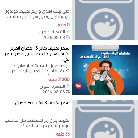
خلي بيتك أهدى وأريح تكييف كوندور
بارد/ساخن إنفرتر هو اختيار مناسب
للي عايز راحة وأداء قوي في جهاز
0 جنيه
القاهرة، حلوان
2026-08-08
سعر تكييف هاير 1.5 حصان انفرتر
تكييف هاير 1.5 حصان في مصر سعر
تكي
الراحة طول السنة؟ اختار هاير! ?
تكييف هاير 2.25 حصان بارد ساخن
هيوفرلك الأجواء المناسبة سواء في
31000 جنيه
عز
القاهرة، حلوان
2026-08-08
سعر تكييف Free Air 3 حصان
تكييف فري إير للمحلات حل مناسب
لتوفير أجواء مريحة للعملاء
والعاملين طوال اليوم. ✔ أداء ثابت ✔
55 جنيه