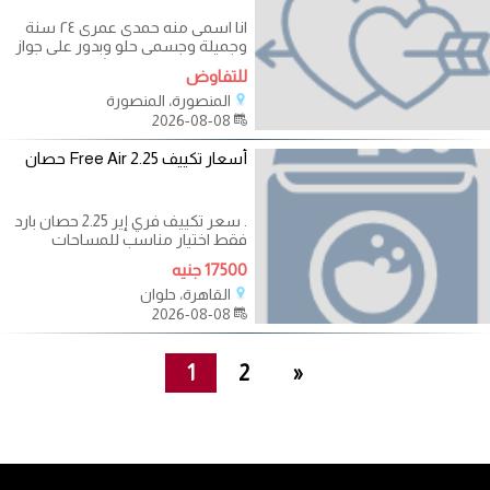
انا اسمى منه حمدى عمرى ٢٤ سنة
وجميلة وجسمى حلو وبدور على جواز
عرفى بالمنصورة اهم شئ عندى
للتفاوض
السرية
المنصورة، المنصورة
2026-08-08
أسعار تكييف Free Air 2.25 حصان
. سعر تكييف فري إير 2.25 حصان بارد
فقط اختيار مناسب للمساحات
المتوسطة مع تبريد قوي وسرعة في
17500 جنيه
الوصول
القاهرة، حلوان
2026-08-08
1
2
»