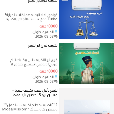
تكييف كوندور للبيع
كوندور أداء ثابت مهما كانت الحرارة!
Turbo قوي يناسب الأماكن الكبيرة
شاشة ديچيتال للتحكم السهل
10000 جنيه
القاهرة، حلوان
2026-08-08
تكييف فري اير للبيع
فري اير التكييف اللي بيخليك تنام
مرتاح! دلوقتي استمتع بهدوء لا
يوصف وتبريد فعّال طول اليوم Ultra
10000 جنيه
القاهرة، حلوان
2026-08-08
للبيع بأقل سعر تكييف ميديا –
ميشن برو 1.5 حصان بارد فقط
? **الصيف محتاج تكييف يستحمل!**
وعشان كده عندك **Midea Mission
Pro 1.5 HP Cool Only** ❄️ التكييف