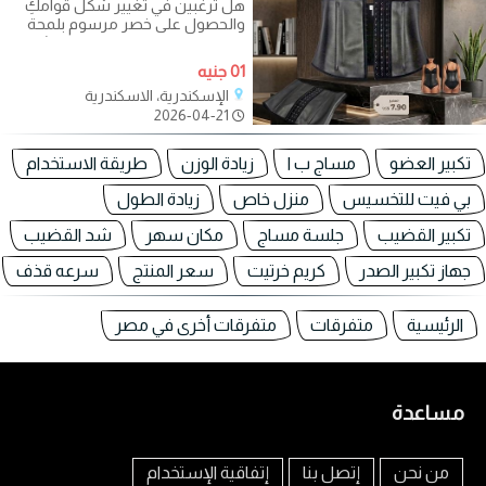
هل ترغبين في تغيير شكل قوامكِ
والحصول على خصر مرسوم بلمحة
بصر؟ إليكِ السر الحقيقي وراء رشاقة
01 جنيه
الإسكندرية، الاسكندرية
2026-04-21
تكبير العضو
مساج ب ا
زيادة الوزن
طريقة الاستخدام
بي فيت للتخسيس
منزل خاص
زيادة الطول
تكبير القضيب
جلسة مساج
مكان سهر
شد القضيب
جهاز تكبير الصدر
كريم خرتيت
سعر المنتج
سرعه قذف
الرئيسية
متفرقات
متفرقات أخرى في مصر
مساعدة
من نحن
إتصل بنا
إتفاقية الإستخدام