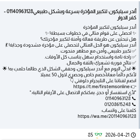
أندر سيليكون: لتكبير المؤخرة بسرعة وبشكل طبيعي01140963128 -
كفر الدوار
أندر سيليكون لتكبير المؤخرة
✨ احصلي على قوام مثالي في خطوات بسيطة! ✨
هل تبحثين عن طريقة فعالة وآمنة لتكبير مؤخرتك؟
أندر سيليكون هو الحل المثالي لتحصلي على مؤخرة مشدودة وجذابة! 💃
✅ تكبير طبيعي وآمن مع مظهر منحوت.
✅ راحة تامة واستخدام سهل يناسب كل الأوقات.
✅ نتائج فورية تشعركِ بالثقة والجمال.
🌟 ابدئي اليوم مع أندر سيليكون، وحققي الشكل الذي طالما حلمتِ به! 🌟
لأنكم دائماً معانا،خصم خاص وحصري لاول 50 عميلا
انضم لقناتنا على التليجرام دلوقتي 👇
👉 https://t.me/firstemsonline
"لأي استفسار أو حجز، يمكنكم الاتصال على الأرقام التالية:"
📞 01140963128
📞 01208615248
كلمنا على واتساب:
https://wa.me/201140963128
85
2026-04-21