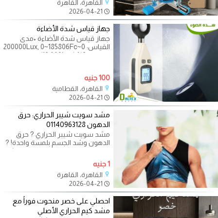
القاهرة، القاهرة
2026-04-21
جهاز قياس شدة الأضاءة
جهاز قياس شدة الأضاءة •مدى
القياس: 0~200000Lux, 0~185806Fc
•الدقة:±3% (10,000Lux) •وقت
الأستجابة:0.5s •الغلق
100 جنيه
القاهرة، القطامية
2026-04-21
مشد سويت شيبر الحراري: حرق
الدهون 01140963128
مشد سويت شيبر الحراري ? حرق
الدهون وشد الجسم بلمسة واحدة! ?
هل ترغب في تحسين مظهرك وشد
جسمك بسهولة؟
1 جنيه
القاهرة، القاهرة
2026-04-21
احصلي على خصر منحوت فوراً مع
مشد كيم الحراري الأصلي