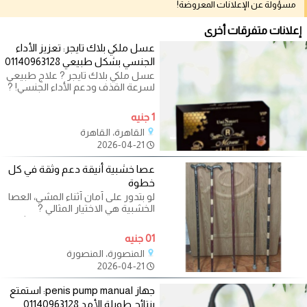
مسؤولة عن الإعلانات المعروضة!
إعلانات متفرقات أخرى
عسل ملكي بلاك تايجر: تعزيز الأداء
الجنسي بشكل طبيعي 01140963128
عسل ملكي بلاك تايجر ? علاج طبيعي
لسرعة القذف ودعم الأداء الجنسي! ?
هل ترغب في تعزيز قدرتك الجنسية
1 جنيه
القاهرة، القاهرة
2026-04-21
عصا خشبية أنيقة دعم وثقة في كل
خطوة
لو بتدور على أمان أثناء المشي، العصا
الخشبية هي الاختيار المثالي ?
مصنوعة من خامات قوية بتوفر ثبات
01 جنيه
المنصورة، المنصورة
2026-04-21
جهاز penis pump manual: استمتع
بنتائج طويلة الأمد 01140963128