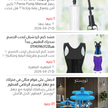
جهاز Penis Pump Manual ? تكبير
آمن وفعال بثقة وراحة! ? هل تبحث
عن حل آمن وموثوق لتحسين
حجمك؟ جهاز Penis Pump Manual
1 جنيه
بنها، بنها
2026-04-21
مشد كيم كردشيان لنحت الجسم:
سحرك الطبيعي يبدأ
هنا01140963128
مشد كيم كردشيان لنحت الجسم ✨
نحت الجسم بطريقة أنيقة ومثالية! ✨
هل تريدين قواماً مشدوداً ومنحوتاً
1 جنيه
القاهرة، القاهرة
2026-04-21
احصلي على قوام مثالي في منزلك
مع جهاز تويستر الرياضي المطور
اجعلي رشاقتكِ أولوية مع جهاز
"تويستر" المطور، الحل الأمثل
والأسهل لحرق السعرات الحرارية
ونحت
01 جنيه