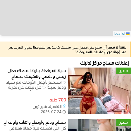
Leaflet
تنبيه!
لا تدفع أي مبلغ حتى تحصل على منتجك كاملا غير منقوصا! سوق العرب غير
مسؤولة عن الإعلانات المعروضة!
إعلانات مساج مراكز تدليك
مميز
سيلا هتولعك بنارها تمتعك تعال
ريحني ودلعني وهكيفك بمساج
✨ استمتع بأجمل الأوقات مع سيلا
ودلع سيلا! ✨ هل تبحث عن تجربة
فريدة من نوعها تملؤها المتعة
700 جنيه
القاهرة، شيراتون
2026-07-24
مميز
مساج ودلع واوضاع واهات واوف اح
كل اللي نفسك فيه معانا هتلاقي