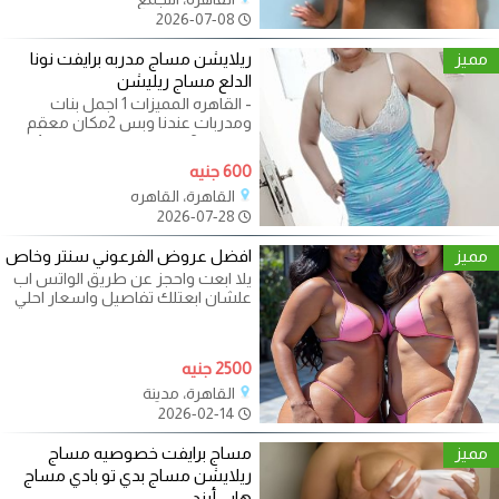
2026-07-08
مميز
ريلايشن مساج مدربه برايفت نونا
الدلع مساج ريليشن
- القاهره المميزات 1 اجمل بنات
ومدربات عندنا وبس 2مكان معقم
ونظيف 3 جميع الجلسات متاحه 4
الدفع بعد
600 جنيه
القاهرة، القاهره
2026-07-28
مميز
افضل عروض الفرعوني سنتر وخاص
يلا ابعت واحجز عن طريق الواتس اب
علشان ابعتلك تفاصيل واسعار احلي
جلسات المساچ والاسترخاء بافخم
2500 جنيه
القاهرة، مدينة
2026-02-14
مميز
مساج برايفت خصوصيه مساج
ريلايشن مساج بدي تو بادي مساج
هابي أيند