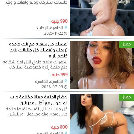
جلسات استرخاء ودلع واهات واوف
اح هابي وبدي وبلو وفرعوني وريليشن
990 جنيه
القاهرة، الرحاب
2025-11-22
مميز
نفسك في سهره مع بنت جامده
تريحك وتعملك كل طلباتك بنات
كلهم نار a
سهرات متعه طول اليل احلا شقاوه
دلع متعة إثارة خصوصية استرخاء
هابي بدي بلو فرعوني ريليشن امامي
999 جنيه
القاهرة، القاهرة
2026-07-09
مميز
اوضاع المتعة معانا مختلفة جرب
الفرعوني مع أحلي مدربتين
كل جلسات اللي نفسها فيها متاحة
هابي وبدي وبلو وفرعوني وريليشن
أوضاع نار هتخليك في عالم تاني سناتر
800 جنيه
القاهرة، التجمع