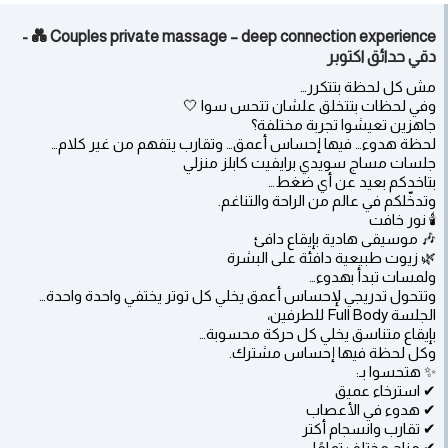
Couples private massage – deep connection experience 💑 -
دقي حدائق اكتوبر
مش كل لحظة بتتكرر…
وفي لحظات بتتخلق علشان تتحس سوا 🤍
جاهزين تعيشوا تجربة مختلفة؟
لحظة هدوء… فيها إحساس أعمق… وتقارب يتفهم من غير كلام…
جلسات مساج سويدي برايفيت كابلز منزلي
بتاخدكم بعيد عن أي ضغط…
وتدخّلكم في عالم من الراحة والتناغم.
🕯️ نور خافت
🎶 موسيقى هادية بإيقاع دافئ
🌿 زيوت طبيعية دافئة على البشرة
ولمسات تبدأ بهدوء…
وتتحول تدريجي لإحساس أعمق يخلي كل توتر يختفي واحدة واحدة…
الجلسة Full Body للطرفين،
بإيقاع متناسق يخلي كل حركة محسوبة…
وكل لحظة فيها إحساس مشترك.
✨ هتحسوا بـ:
✔ استرخاء عميق
✔ هدوء في الأعصاب
✔ تقارب وانسجام أكتر
✔ مزاج مختلف تمامًا