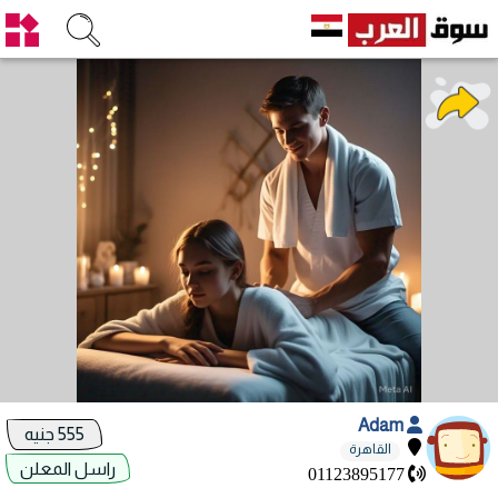
Adam
555 جنيه
القاهرة
راسل المعلن
01123895177