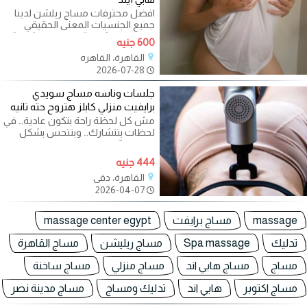
افضل محترفات مساج ريلشن لدينا
جميع الجنسيات المعنى الحقيقي
لمساج ريلاشين # مساج ريلاشين#
600 جنيه
جلسات
القاهرة، القاهره
2026-07-28
جلسات وناسه مساج سويدي
برايفيت منزلي كابلز هتروح حته تانيه
مش كل لحظة راحة بتكون عادية… في
لحظات بتتشارك… وبتتحس بشكل
مختلف ? جلسات مساج سويدي
برايفيت
444 جنيه
القاهرة، دقي
2026-04-07
massage
مساج برايفت
massage center egypt
تدليك
Spa massage
مساج ريليشن
مساج القاهرة
مساج
مساج هابي اند
مساج منزلي
مساج ساخنة
مساج اكتوبر
هابي اند
تدليك ومساج
مساج مدينة نصر